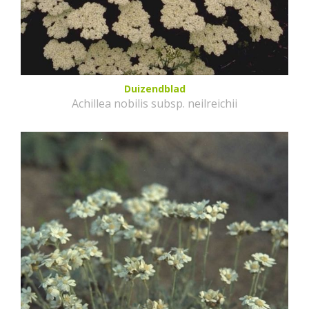
Duizendblad
Achillea nobilis subsp. neilreichii