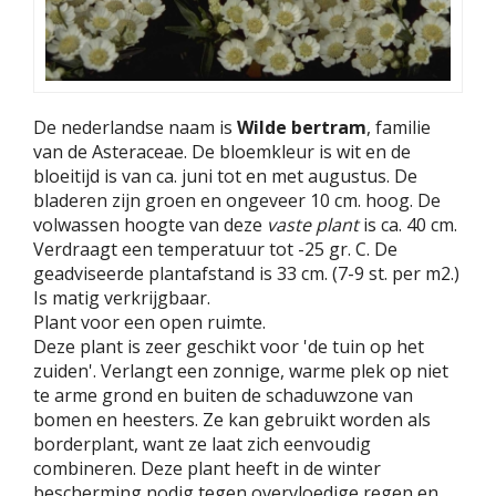
De nederlandse naam is
Wilde bertram
, familie
van de Asteraceae. De bloemkleur is wit en de
bloeitijd is van ca. juni tot en met augustus. De
bladeren zijn groen en ongeveer 10 cm. hoog. De
volwassen hoogte van deze
vaste plant
is ca. 40 cm.
Verdraagt een temperatuur tot -25 gr. C. De
geadviseerde plantafstand is 33 cm. (7-9 st. per m2.)
Is matig verkrijgbaar.
Plant voor een open ruimte.
Deze plant is zeer geschikt voor 'de tuin op het
zuiden'. Verlangt een zonnige, warme plek op niet
te arme grond en buiten de schaduwzone van
bomen en heesters. Ze kan gebruikt worden als
borderplant, want ze laat zich eenvoudig
combineren. Deze plant heeft in de winter
bescherming nodig tegen overvloedige regen en