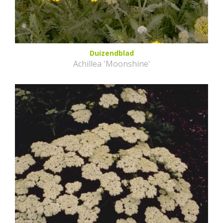
Duizendblad
Achillea 'Moonshine'