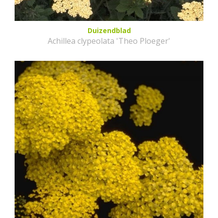
Duizendblad
Achillea clypeolata 'Theo Ploeger'