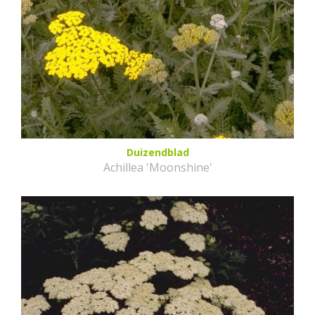
Duizendblad
Achillea 'Moonshine'