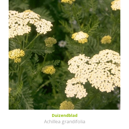
Duizendblad
Achillea grandifolia