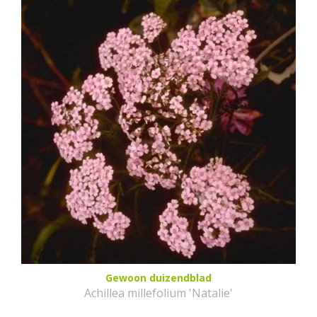
Gewoon duizendblad
Achillea millefolium 'Natalie'