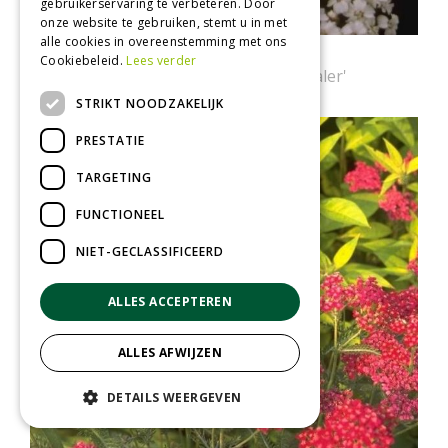
gebruikerservaring te verbeteren. Door
onze website te gebruiken, stemt u in met
alle cookies in overeenstemming met ons
Gewoon duizendblad
Cookiebeleid.
Lees verder
Achillea millefolium 'Schneetaler'
STRIKT NOODZAKELIJK
PRESTATIE
TARGETING
FUNCTIONEEL
NIET-GECLASSIFICEERD
ALLES ACCEPTEREN
ALLES AFWIJZEN
DETAILS WEERGEVEN