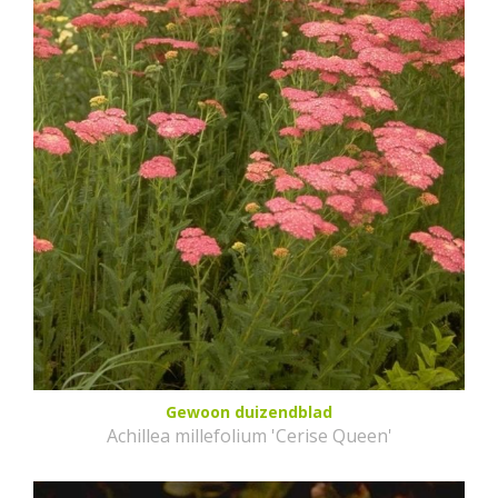
Gewoon duizendblad
Achillea millefolium 'Cerise Queen'