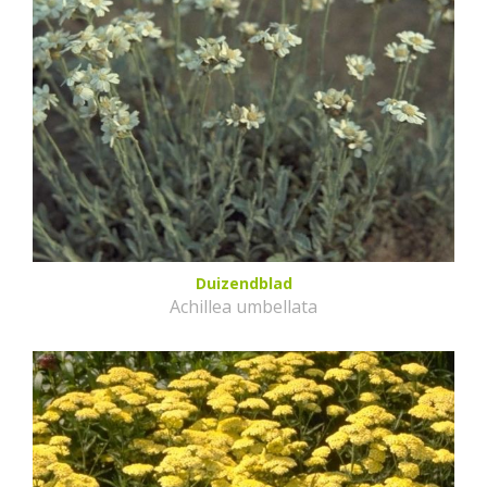
Duizendblad
Achillea umbellata