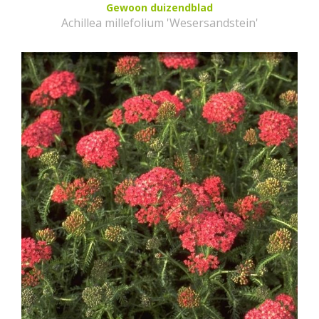
Gewoon duizendblad
Achillea millefolium 'Wesersandstein'