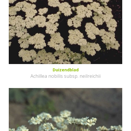
Duizendblad
Achillea nobilis subsp. neilreichii