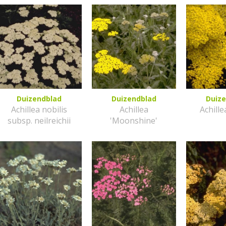
Duizendblad
Duizendblad
Duiz
Achillea nobilis
Achillea
Achille
subsp. neilreichii
'Moonshine'