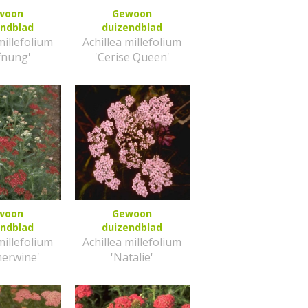
woon
Gewoon
endblad
duizendblad
millefolium
Achillea millefolium
fnung'
'Cerise Queen'
woon
Gewoon
endblad
duizendblad
millefolium
Achillea millefolium
erwine'
'Natalie'