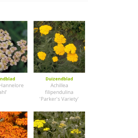
endblad
Duizendblad
 'Hannelore
Achillea
ahl'
filipendulina
'Parker's Variety'