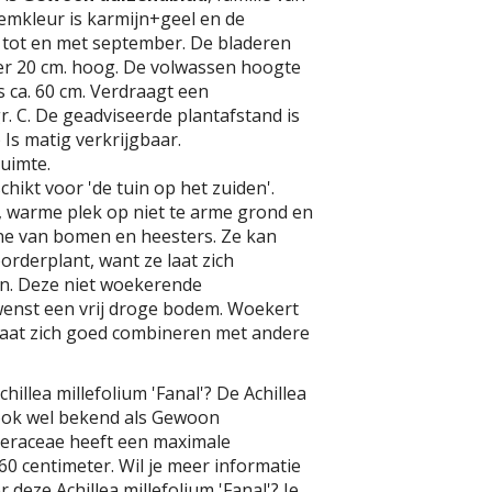
emkleur is karmijn+geel en de
uni tot en met september. De bladeren
er 20 cm. hoog. De volwassen hoogte
s ca. 60 cm. Verdraagt een
r. C. De geadviseerde plantafstand is
) Is matig verkrijgbaar.
uimte.
chikt voor 'de tuin op het zuiden'.
, warme plek op niet te arme grond en
e van bomen en heesters. Ze kan
orderplant, want ze laat zich
n. Deze niet woekerende
enst een vrij droge bodem. Woekert
 laat zich goed combineren met andere
hillea millefolium 'Fanal'? De Achillea
s ook wel bekend als Gewoon
teraceae heeft een maximale
0 centimeter. Wil je meer informatie
 deze Achillea millefolium 'Fanal'? Je