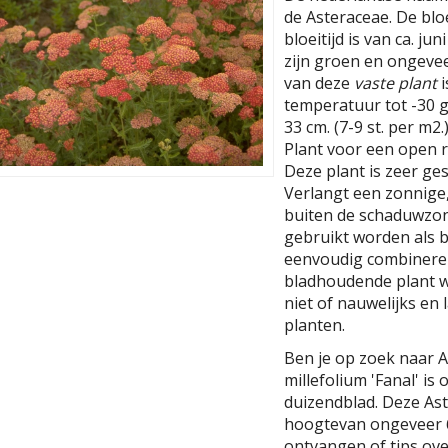
de Asteraceae. De blo
bloeitijd is van ca. j
zijn groen en ongeve
van deze
vaste plant
i
temperatuur tot -30 g
33 cm. (7-9 st. per m2.
Plant voor een open r
Deze plant is zeer ges
Verlangt een zonnige
buiten de schaduwzon
gebruikt worden als b
eenvoudig combinere
bladhoudende plant w
niet of nauwelijks en
planten.
Ben je op zoek naar Ac
millefolium 'Fanal' i
duizendblad. Deze As
hoogtevan ongeveer 6
ontvangen of tips over