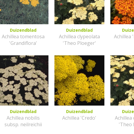
Duizendblad
Duizendblad
Duiz
Achillea tomentosa
Achillea clypeolata
Achillea 
'Grandiflora'
'Theo Ploeger'
Duizendblad
Duizendblad
Duiz
Achillea nobilis
Achillea 'Credo'
Achillea
subsp. neilreichii
'Theo 