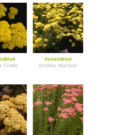
endblad
Duizendblad
a 'Credo'
Achillea 'Martina'