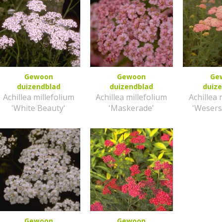
Gewoon
Gewoon
Ge
duizendblad
duizendblad
duiz
Achillea millefolium
Achillea millefolium
Achillea 
'White Beauty'
'Maskerade'
'Wesers
Gewoon
Gewoon