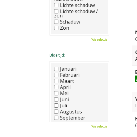
Lichte schaduw
Lichte schaduw /
zon
Schaduw
Zon
Wis selectie
Bloeitijd:
Januari
Februari
Maart
April
Mei
Juni
Juli
Augustus
September
Oktober
Wis selectie
November
December