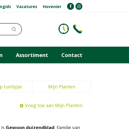
ngids
Vacatures
Hovenier
n
Assortiment
Contact
p tuintype
Mijn Planten
Voeg toe aan Mijn Planten
 is
Gewoon duizendblad
, familie van