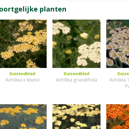
oortgelijke planten
Duizendblad
Duizendblad
Duiz
Achillea x lewisii
Achillea grandifolia
Achillea
P