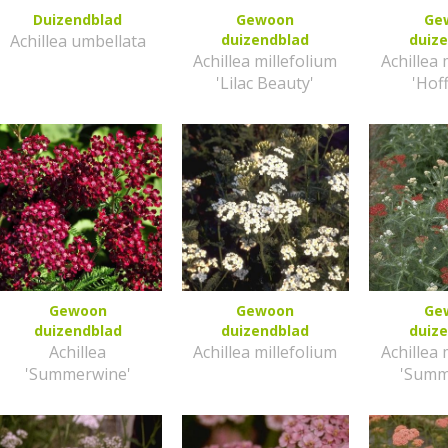
Duizendblad
Gewoon
Ge
Achillea umbellata
duizendblad
duiz
Achillea millefolium
Achillea 
'Lilac Beauty'
'Hof
Gewoon
Gewoon
Ge
duizendblad
duizendblad
duiz
Achillea
Achillea millefolium
Achillea 
'Summerwine'
'Summ