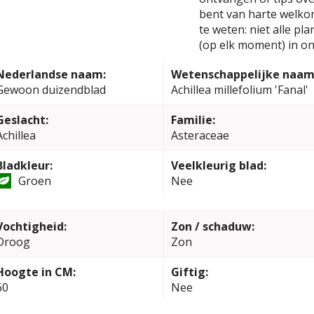
bent van harte welko
te weten: niet alle pl
(op elk moment) in on
Nederlandse naam:
Wetenschappelijke naam
Gewoon duizendblad
Achillea millefolium 'Fanal'
Geslacht:
Familie:
Achillea
Asteraceae
Bladkleur:
Veelkleurig blad:
Groen
Nee
Vochtigheid:
Zon / schaduw:
Droog
Zon
Hoogte in CM:
Giftig:
60
Nee