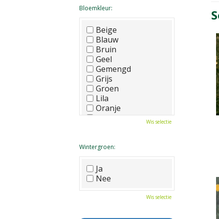
Bloemkleur:
S
Beige
Blauw
Bruin
Geel
Gemengd
Grijs
Groen
Lila
Oranje
Paars
Wis selectie
Rood
Roze
Wit
Wintergroen:
Zwart
Ja
Nee
Wis selectie