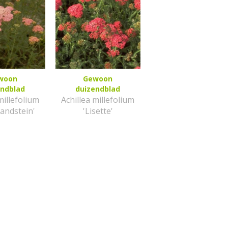
woon
Gewoon
endblad
duizendblad
millefolium
Achillea millefolium
andstein'
'Lisette'