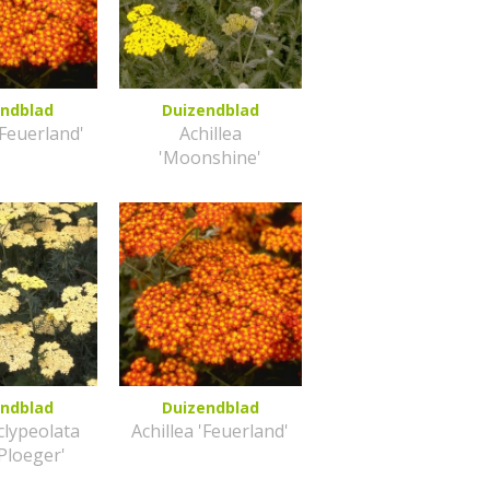
endblad
Duizendblad
'Feuerland'
Achillea
'Moonshine'
endblad
Duizendblad
 clypeolata
Achillea 'Feuerland'
Ploeger'