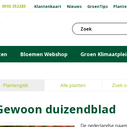
0592 352283
Klantenkaart
Nieuws
GroenTips
Plante
ten
Bloemen Webshop
Groen Klimaatplei
Plantengids
Alle planten
Zoek o
Gewoon duizendblad
De nederlandse naam