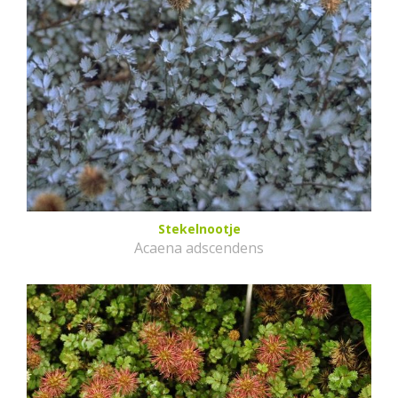
Stekelnootje
Acaena adscendens