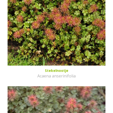
Stekelnootje
Acaena anserinifolia