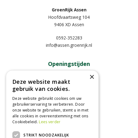
GroenRijk Assen
Hoofdvaartsweg 104
9406 XD Assen
0592-352283
info@assen.groenrijk.nl
Openingstijden
×
Maandag
09:00 - 18:00
Deze website maakt
Dinsdag
09:00 - 18:00
gebruik van cookies.
Woensdag
09:00 - 18:00
Deze website gebruikt cookies om uw
Donderdag
09:00 - 18:00
gebruikerservaring te verbeteren. Door
Vrijdag
09:00 - 18:00
onze website te gebruiken, stemt u in met
Zaterdag
09:00 - 17:00
alle cookies in overeenstemming met ons
Cookiebeleid.
Lees verder
Toon alle openingstijden
STRIKT NOODZAKELIJK