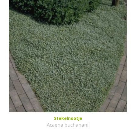
Stekelnootje
Acaena buchananii