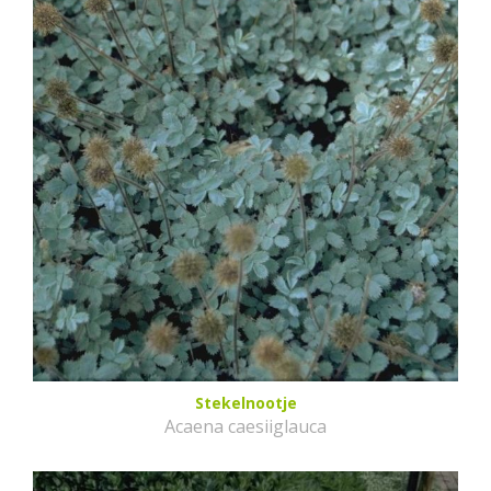
Stekelnootje
Acaena caesiiglauca