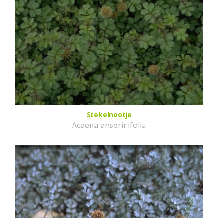
Stekelnootje
Acaena anserinifolia