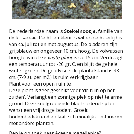
De nederlandse naam is
Stekelnootje
, familie van
de Rosaceae. De bloemkleur is wit en de bloeitijd is
van ca. juli tot en met augustus. De bladeren zijn
grijsblauw en ongeveer 10 cm. hoog. De volwassen
hoogte van deze
vaste plant
is ca. 15 cm. Verdraagt
een temperatuur tot -20 gr. C. en blijft de gehele
winter groen. De geadviseerde plantafstand is 33
cm. (7-9 st. per m2.) Is ruim verkrijgbaar.
Plant voor een open ruimte.
Deze plant is zeer geschikt voor 'de tuin op het
zuiden'. Verlangt een zonnige plek op niet te arme
grond. Deze snelgroeiende bladhoudende plant
wenst een vrij droge bodem. Groeit
bodembedekkend en laat zich moeilijk combineren
met andere planten.
Ben je op zoek naar Acaena magellanica?