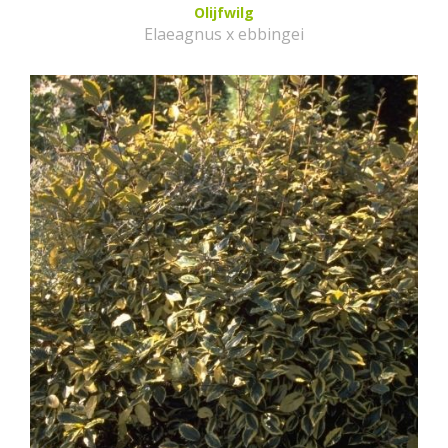
Olijfwilg
Elaeagnus x ebbingei