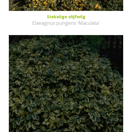
Stekelige olijfwilg
Elaeagnus pungens 'Maculata'