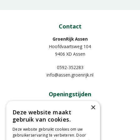
Contact
GroenRijk Assen
Hoofdvaartsweg 104
9406 XD Assen
0592-352283
info@assen.groenrijk.nl
Openingstijden
×
Maandag
09:00 - 18:00
Deze website maakt
Dinsdag
09:00 - 18:00
gebruik van cookies.
Woensdag
09:00 - 18:00
Donderdag
09:00 - 18:00
Deze website gebruikt cookies om uw
gebruikerservaring te verbeteren. Door
Vrijdag
09:00 - 18:00