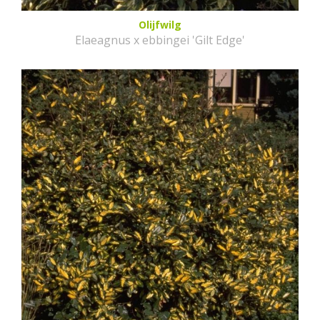
Olijfwilg
Elaeagnus x ebbingei 'Gilt Edge'