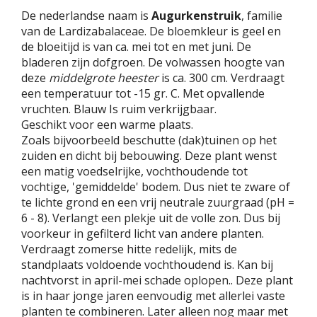
De nederlandse naam is
Augurkenstruik
, familie
van de Lardizabalaceae. De bloemkleur is geel en
de bloeitijd is van ca. mei tot en met juni. De
bladeren zijn dofgroen. De volwassen hoogte van
deze
middelgrote heester
is ca. 300 cm. Verdraagt
een temperatuur tot -15 gr. C. Met opvallende
vruchten. Blauw Is ruim verkrijgbaar.
Geschikt voor een warme plaats.
Zoals bijvoorbeeld beschutte (dak)tuinen op het
zuiden en dicht bij bebouwing. Deze plant wenst
een matig voedselrijke, vochthoudende tot
vochtige, 'gemiddelde' bodem. Dus niet te zware of
te lichte grond en een vrij neutrale zuurgraad (pH =
6 - 8). Verlangt een plekje uit de volle zon. Dus bij
voorkeur in gefilterd licht van andere planten.
Verdraagt zomerse hitte redelijk, mits de
standplaats voldoende vochthoudend is. Kan bij
nachtvorst in april-mei schade oplopen.. Deze plant
is in haar jonge jaren eenvoudig met allerlei vaste
planten te combineren. Later alleen nog maar met