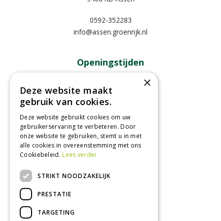
0592-352283
info@assen.groenrijk.nl
Openingstijden
×
Maandag
09:00 - 18:00
Deze website maakt
Dinsdag
09:00 - 18:00
gebruik van cookies.
Woensdag
09:00 - 18:00
Deze website gebruikt cookies om uw
Donderdag
09:00 - 18:00
gebruikerservaring te verbeteren. Door
Vrijdag
09:00 - 18:00
onze website te gebruiken, stemt u in met
Zaterdag
09:00 - 17:00
alle cookies in overeenstemming met ons
Cookiebeleid.
Lees verder
Toon alle openingstijden
STRIKT NOODZAKELIJK
PRESTATIE
TARGETING