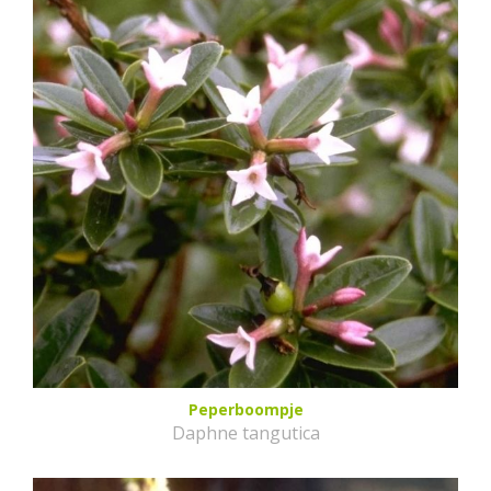
Peperboompje
Daphne tangutica