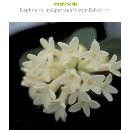
Steenroosje
Daphne collinaXpetraea 'Anton Fahrdrich'