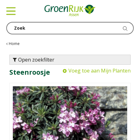
G
a
n
a
a
r
c
Home
o
n
Open zoekfilter
t
Voeg toe aan Mijn Planten
Steenroosje
e
n
t