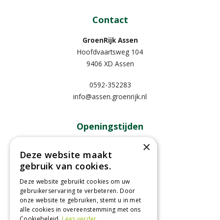
Contact
GroenRijk Assen
Hoofdvaartsweg 104
9406 XD Assen
0592-352283
info@assen.groenrijk.nl
Openingstijden
×
Maandag
09:00 - 18:00
Deze website maakt
Dinsdag
09:00 - 18:00
gebruik van cookies.
Woensdag
09:00 - 18:00
Deze website gebruikt cookies om uw
Donderdag
09:00 - 18:00
gebruikerservaring te verbeteren. Door
Vrijdag
09:00 - 18:00
onze website te gebruiken, stemt u in met
Zaterdag
09:00 - 17:00
alle cookies in overeenstemming met ons
Cookiebeleid.
Lees verder