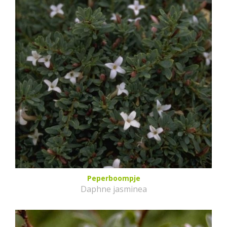
Peperboompje
Daphne jasminea