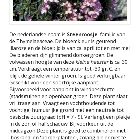
De nederlandse naam is
Steenroosje
, familie van
de Thymelaeaceae. De bloemkleur is geurend
lilaroze en de bloeitijd is van ca. april tot en met mei.
De bladeren zijn glimmend donkergroen. De
volwassen hoogte van deze
kleine heester
is ca. 30
cm. Verdraagt een temperatuur tot -30 gr. C. en
blijft de gehele winter groen. Is goed verkrijgbaar.
Geschikt voor een soortrijke aanplant.
Bijvoorbeeld voor aanplant in windbeschutte
(stads)tuinen en openbaar groen. Deze plant slaat
vrij traag aan. Vraagt een vochthoudende tot
vochtige, humusrijke grond met een neutrale tot
basische zuurgraad (pH = 7 - 9). Verlangt een plekje
in de zon of halfschaduw. Bij voorkeur uit de
middagzon Deze plant is goed te combineren met
'bosrand' en 'borderplanten', zolang die er niet te