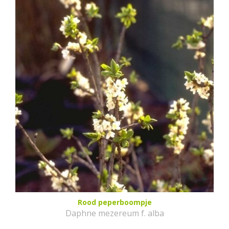
Rood peperboompje
Daphne mezereum f. alba