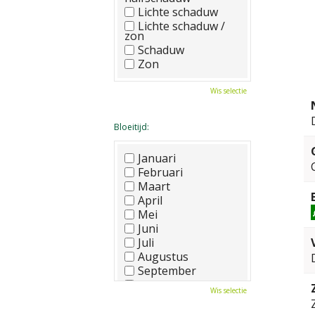
Lichte schaduw
Lichte schaduw /
zon
Schaduw
Zon
Wis selectie
Bloeitijd:
Januari
Februari
Maart
April
Mei
Juni
Juli
Augustus
September
Oktober
Wis selectie
November
December