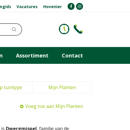
ngids
Vacatures
Hovenier
n
Assortiment
Contact
p tuintype
Mijn Planten
Voeg toe aan Mijn Planten
 is
Dwergmispel
, familie van de