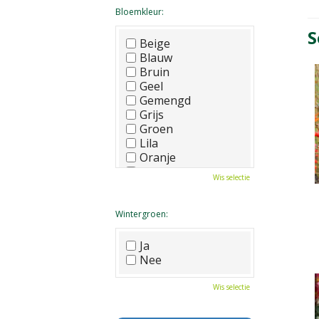
Bloemkleur:
S
Beige
Blauw
Bruin
Geel
Gemengd
Grijs
Groen
Lila
Oranje
Paars
Wis selectie
Rood
Roze
Wit
Wintergroen:
Zwart
Ja
Nee
Wis selectie