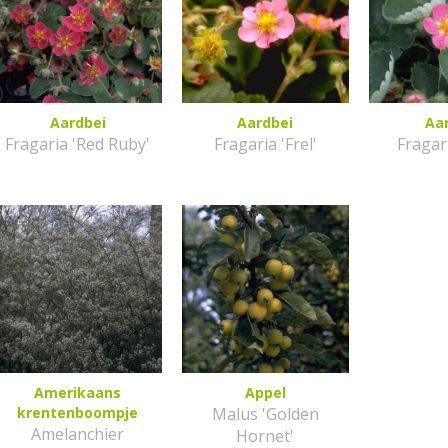
Aardbei
Aardbei
Aa
Fragaria 'Red Ruby'
Fragaria 'Frel'
Fragari
Amerikaans
Appel
krentenboompje
Malus 'Golden
Amelanchier
Hornet'