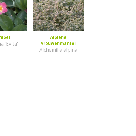
rdbei
Alpiene
a 'Evita'
vrouwenmantel
Alchemilla alpina