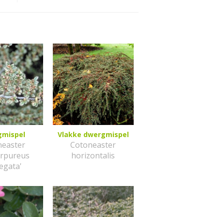
gmispel
Vlakke dwergmispel
neaster
Cotoneaster
urpureus
horizontalis
iegata'