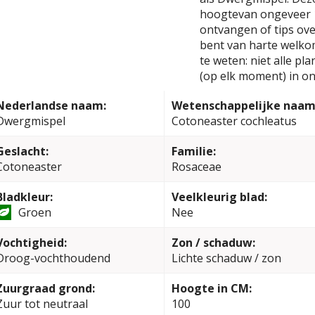
hoogtevan ongeveer 1
ontvangen of tips ove
bent van harte welko
te weten: niet alle pl
(op elk moment) in on
Nederlandse naam:
Wetenschappelijke naam
Dwergmispel
Cotoneaster cochleatus
Geslacht:
Familie:
Cotoneaster
Rosaceae
Bladkleur:
Veelkleurig blad:
Groen
Nee
Vochtigheid:
Zon / schaduw:
Droog-vochthoudend
Lichte schaduw / zon
Zuurgraad grond:
Hoogte in CM:
Zuur tot neutraal
100