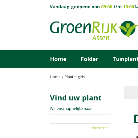
Ga
Vandaag geopend van
09:00
t/m
18:00
naar
content
Home
Folder
Tuinplan
Home
Plantengids
Vind uw plant
Wetenschappelijke naam:
Wis selectie