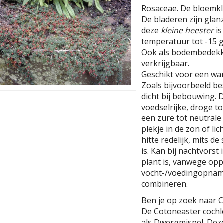
Rosaceae. De bloemkleu
De bladeren zijn gla
deze
kleine heester
is
temperatuur tot -15 gr
Ook als bodembedekke
verkrijgbaar.
Geschikt voor een wa
Zoals bijvoorbeeld be
dicht bij bebouwing. 
voedselrijke, droge 
een zure tot neutrale 
plekje in de zon of l
hitte redelijk, mits 
is. Kan bij nachtvorst
plant is, vanwege opp
vocht-/voedingopname,
combineren.
Ben je op zoek naar 
De Cotoneaster cochl
als Dwergmispel. Dez