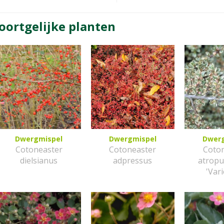
oortgelijke planten
Dwergmispel
Dwergmispel
Dwer
Cotoneaster
Cotoneaster
Coto
dielsianus
adpressus
atrop
'Var