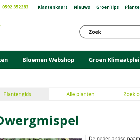
0592 352283
Klantenkaart
Nieuws
GroenTips
Plante
ten
Bloemen Webshop
Groen Klimaatplei
Plantengids
Alle planten
Zoek o
Dwergmispel
De nederlandse naam