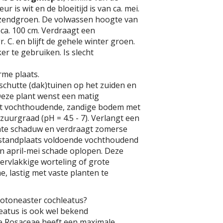
r is wit en de bloeitijd is van ca. mei.
nzendgroen. De volwassen hoogte van
 ca. 100 cm. Verdraagt een
. C. en blijft de gehele winter groen.
r te gebruiken. Is slecht
rme plaats.
schutte (dak)tuinen op het zuiden en
Deze plant wenst een matig
tot vochthoudende, zandige bodem met
zuurgraad (pH = 4.5 - 7). Verlangt een
ichte schaduw en verdraagt zomerse
de standplaats voldoende vochthoudend
 in april-mei schade oplopen. Deze
ervlakkige worteling of grote
 lastig met vaste planten te
Cotoneaster cochleatus?
eatus is ook wel bekend
e Rosaceae heeft een maximale