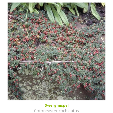
Dwergmispel
Cotoneaster cochleatus