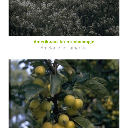
Amerikaans krentenboompje
Amelanchier lamarckii