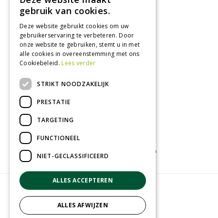
Dinsdag
09:00 - 18:00
gebruik van cookies.
Woensdag
09:00 - 18:00
Deze website gebruikt cookies om uw
Donderdag
09:00 - 18:00
gebruikerservaring te verbeteren. Door
Vrijdag
09:00 - 18:00
onze website te gebruiken, stemt u in met
Zaterdag
09:00 - 17:00
alle cookies in overeenstemming met ons
Cookiebeleid.
Lees verder
Toon alle openingstijden
STRIKT NOODZAKELIJK
PRESTATIE
TARGETING
FUNCTIONEEL
Tuincentrum
Kamerplanten
Tuinplanten
NIET-GECLASSIFICEERD
ALLES ACCEPTEREN
© Groenrijk Assen
Green Solutions
ALLES AFWIJZEN
Tuincentrum Overzicht