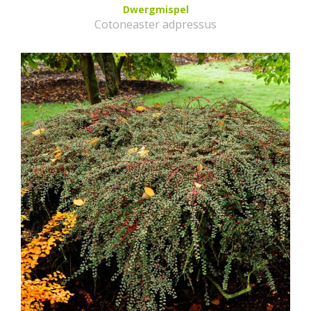
Dwergmispel
Cotoneaster adpressus