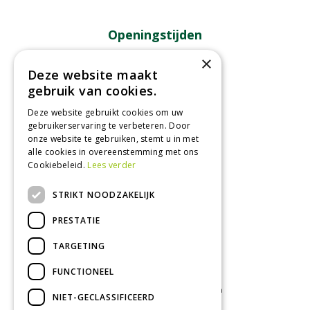
Openingstijden
×
Maandag
09:00 - 18:00
Deze website maakt
Dinsdag
09:00 - 18:00
gebruik van cookies.
Woensdag
09:00 - 18:00
Deze website gebruikt cookies om uw
Donderdag
09:00 - 18:00
gebruikerservaring te verbeteren. Door
Vrijdag
09:00 - 18:00
onze website te gebruiken, stemt u in met
Zaterdag
09:00 - 17:00
alle cookies in overeenstemming met ons
Cookiebeleid.
Lees verder
Toon alle openingstijden
STRIKT NOODZAKELIJK
PRESTATIE
TARGETING
FUNCTIONEEL
Tuincentrum
Kamerplanten
Tuinplanten
NIET-GECLASSIFICEERD