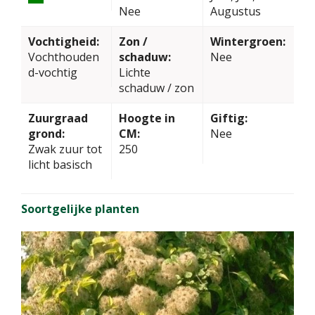
Nee
Augustus
Vochtigheid:
Zon /
Wintergroen:
Vochthouden
schaduw:
Nee
d-vochtig
Lichte
schaduw / zon
Zuurgraad
Hoogte in
Giftig:
grond:
CM:
Nee
Zwak zuur tot
250
licht basisch
Soortgelijke planten