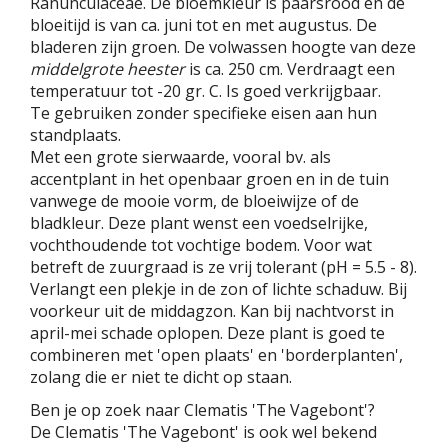
Ranunculaceae. De bloemkleur is paarsrood en de
bloeitijd is van ca. juni tot en met augustus. De
bladeren zijn groen. De volwassen hoogte van deze
middelgrote heester
is ca. 250 cm. Verdraagt een
temperatuur tot -20 gr. C. Is goed verkrijgbaar.
Te gebruiken zonder specifieke eisen aan hun
standplaats.
Met een grote sierwaarde, vooral bv. als
accentplant in het openbaar groen en in de tuin
vanwege de mooie vorm, de bloeiwijze of de
bladkleur. Deze plant wenst een voedselrijke,
vochthoudende tot vochtige bodem. Voor wat
betreft de zuurgraad is ze vrij tolerant (pH = 5.5 - 8).
Verlangt een plekje in de zon of lichte schaduw. Bij
voorkeur uit de middagzon. Kan bij nachtvorst in
april-mei schade oplopen. Deze plant is goed te
combineren met 'open plaats' en 'borderplanten',
zolang die er niet te dicht op staan.
Ben je op zoek naar Clematis 'The Vagebont'?
De Clematis 'The Vagebont' is ook wel bekend