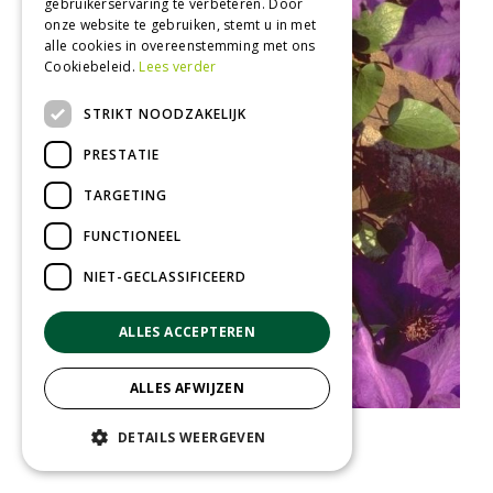
gebruikerservaring te verbeteren. Door
onze website te gebruiken, stemt u in met
alle cookies in overeenstemming met ons
Cookiebeleid.
Lees verder
STRIKT NOODZAKELIJK
PRESTATIE
TARGETING
FUNCTIONEEL
NIET-GECLASSIFICEERD
ALLES ACCEPTEREN
ALLES AFWIJZEN
Clematis
DETAILS WEERGEVEN
Clematis 'The President'