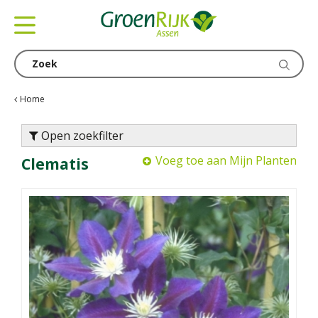
G
a
n
a
a
r
c
Home
o
n
Open zoekfilter
t
Voeg toe aan Mijn Planten
Clematis
e
n
t