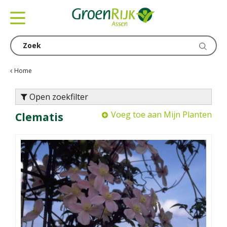
G
a
n
a
a
r
c
Home
o
n
Open zoekfilter
t
Voeg toe aan Mijn Planten
Clematis
e
n
t