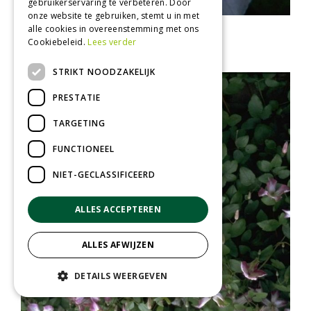
gebruikerservaring te verbeteren. Door
onze website te gebruiken, stemt u in met
Clematis
alle cookies in overeenstemming met ons
Clematis 'William Kennett'
Cookiebeleid.
Lees verder
STRIKT NOODZAKELIJK
PRESTATIE
TARGETING
FUNCTIONEEL
NIET-GECLASSIFICEERD
ALLES ACCEPTEREN
ALLES AFWIJZEN
DETAILS WEERGEVEN