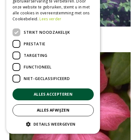
gebruikerservaring te verbeteren. Door
onze website te gebruiken, stemt u in met
alle cookies in overeenstemming met ons
Cookiebeleid.
Lees verder
STRIKT NOODZAKELIJK
Clematis
Clematis 'Etoile Violette'
PRESTATIE
TARGETING
FUNCTIONEEL
NIET-GECLASSIFICEERD
ALLES ACCEPTEREN
ALLES AFWIJZEN
DETAILS WEERGEVEN