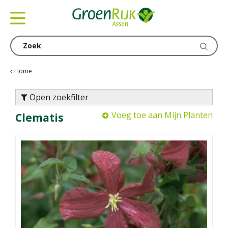
G
a
n
a
a
r
c
Home
o
n
Open zoekfilter
t
Voeg toe aan Mijn Planten
Clematis
e
n
t