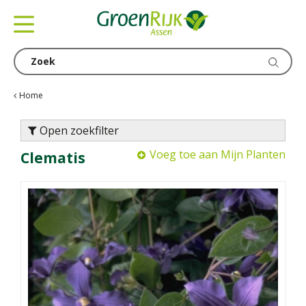
G
a
n
a
a
r
c
Home
o
n
Open zoekfilter
t
Voeg toe aan Mijn Planten
Clematis
e
n
t