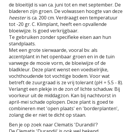
de bloeitijd is van ca. juni tot en met september. De
bladeren zijn groen. De volwassen hoogte van deze
heester
is ca. 200 cm. Verdraagt een temperatuur
tot -20 gr. C. Klimplant, heeft een opvallende
bloeiwijze. Is goed verkrijgbaar.
Te gebruiken zonder specifieke eisen aan hun
standplaats.
Met een grote sierwaarde, vooral bv. als
accentplant in het openbaar groen en in de tuin
vanwege de mooie vorm, de bloeiwijze of de
bladkleur. Deze plant wenst een voedselrijke,
vochthoudende tot vochtige bodem. Voor wat
betreft de zuurgraad is ze vrij tolerant (pH = 5.5 - 8).
Verlangt een plekje in de zon of lichte schaduw. Bij
voorkeur uit de middagzon. Kan bij nachtvorst in
april-mei schade oplopen. Deze plant is goed te
combineren met 'open plaats' en 'borderplanten',
zolang die er niet te dicht op staan.
Ben je op zoek naar Clematis 'Durandii'?
De Clematis 'Durandii' is ook wel bekend