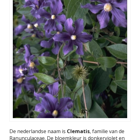
De nederlandse naam is
Clematis
, familie van de
Ranunculaceae. De bloemkleur is donkerviolet en