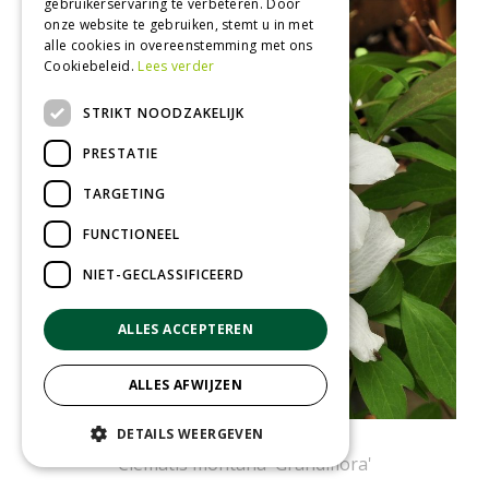
gebruikerservaring te verbeteren. Door
onze website te gebruiken, stemt u in met
alle cookies in overeenstemming met ons
Cookiebeleid.
Lees verder
STRIKT NOODZAKELIJK
PRESTATIE
TARGETING
FUNCTIONEEL
NIET-GECLASSIFICEERD
ALLES ACCEPTEREN
ALLES AFWIJZEN
DETAILS WEERGEVEN
Clematis
Clematis montana 'Grandiflora'