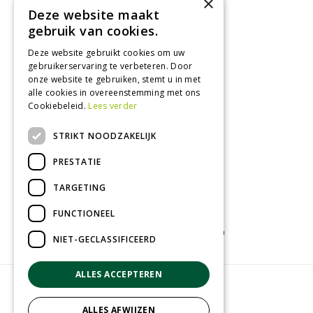
×
Maandag
09:00 - 18:00
Deze website maakt
Dinsdag
09:00 - 18:00
gebruik van cookies.
Woensdag
09:00 - 18:00
Deze website gebruikt cookies om uw
Donderdag
09:00 - 18:00
gebruikerservaring te verbeteren. Door
Vrijdag
09:00 - 18:00
onze website te gebruiken, stemt u in met
Zaterdag
09:00 - 17:00
alle cookies in overeenstemming met ons
Cookiebeleid.
Lees verder
Toon alle openingstijden
STRIKT NOODZAKELIJK
PRESTATIE
TARGETING
FUNCTIONEEL
Tuincentrum
Kamerplanten
Tuinplanten
NIET-GECLASSIFICEERD
ALLES ACCEPTEREN
© Groenrijk Assen
Green Solutions
ALLES AFWIJZEN