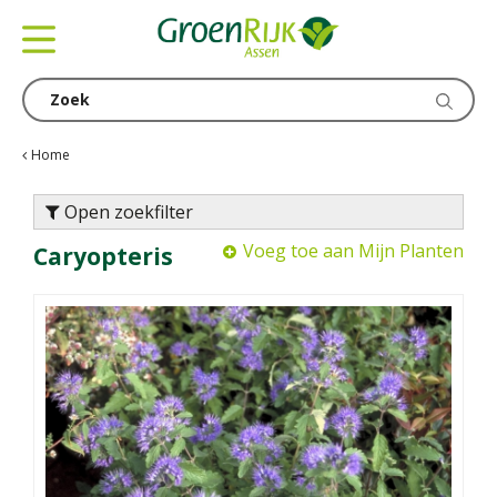
G
a
n
a
a
r
c
Home
o
n
Open zoekfilter
t
Voeg toe aan Mijn Planten
Caryopteris
e
n
t