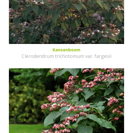
Kansenboom
Clerodendrum trichotomum var. fargesii