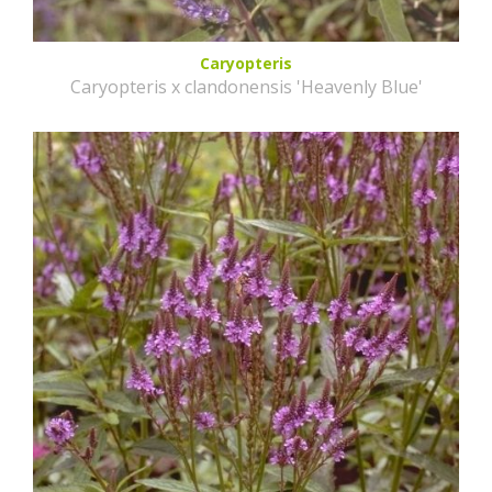
Caryopteris
Caryopteris x clandonensis 'Heavenly Blue'