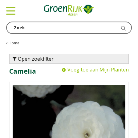
G
a
n
a
a
r
c
Home
o
n
Open zoekfilter
t
Voeg toe aan Mijn Planten
Camelia
e
n
t