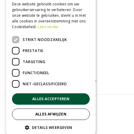
Donderdag
09:00 - 18:00
Deze website gebruikt cookies om uw
gebruikerservaring te verbeteren. Door
Vrijdag
09:00 - 18:00
onze website te gebruiken, stemt u in met
Zaterdag
09:00 - 17:00
alle cookies in overeenstemming met ons
Cookiebeleid.
Lees verder
Toon alle openingstijden
STRIKT NOODZAKELIJK
PRESTATIE
TARGETING
FUNCTIONEEL
Tuincentrum
Kamerplanten
Tuinplanten
NIET-GECLASSIFICEERD
ALLES ACCEPTEREN
© Groenrijk Assen
Green Solutions
ALLES AFWIJZEN
Tuincentrum Overzicht
Privacy policy
DETAILS WEERGEVEN