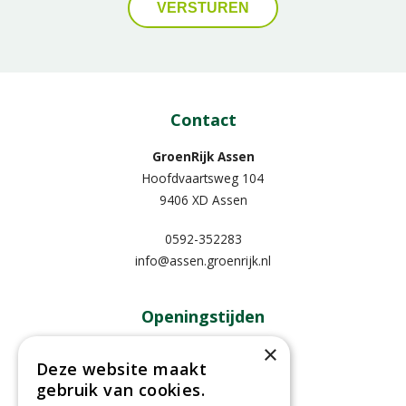
Contact
GroenRijk Assen
Hoofdvaartsweg 104
9406 XD Assen
0592-352283
info@assen.groenrijk.nl
Openingstijden
×
Maandag
09:00 - 18:00
Deze website maakt
Dinsdag
09:00 - 18:00
gebruik van cookies.
Woensdag
09:00 - 18:00