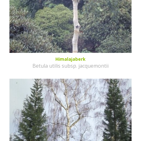
Himalajaberk
Betula utilis subsp. jacquemontii