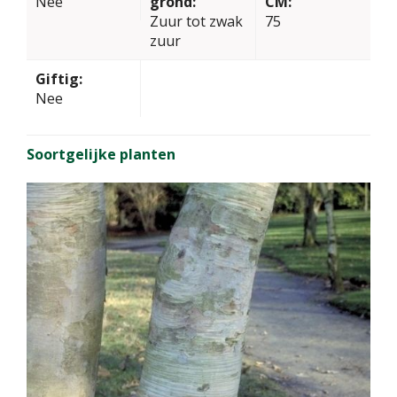
Nee
grond:
CM:
Zuur tot zwak
75
zuur
Giftig:
Nee
Soortgelijke planten