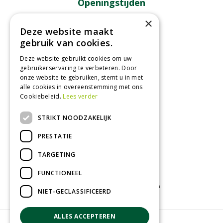
Openingstijden
×
Maandag
09:00 - 18:00
Deze website maakt
Dinsdag
09:00 - 18:00
gebruik van cookies.
Woensdag
09:00 - 18:00
Deze website gebruikt cookies om uw
Donderdag
09:00 - 18:00
gebruikerservaring te verbeteren. Door
Vrijdag
09:00 - 18:00
onze website te gebruiken, stemt u in met
Zaterdag
09:00 - 17:00
alle cookies in overeenstemming met ons
Cookiebeleid.
Lees verder
Toon alle openingstijden
STRIKT NOODZAKELIJK
PRESTATIE
TARGETING
FUNCTIONEEL
Tuincentrum
Kamerplanten
Tuinplanten
NIET-GECLASSIFICEERD
ALLES ACCEPTEREN