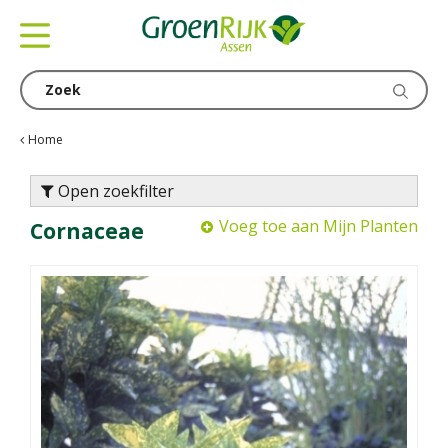
G
a
n
a
a
r
c
Home
o
n
Open zoekfilter
t
Voeg toe aan Mijn Planten
Cornaceae
e
n
t