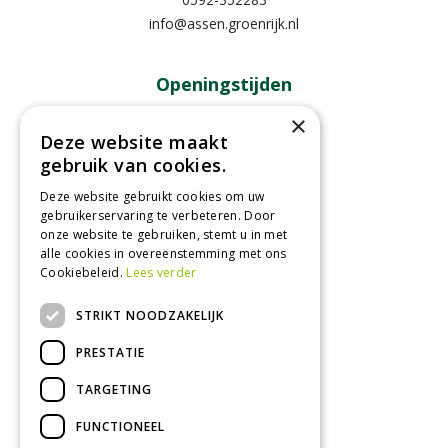
info@assen.groenrijk.nl
Openingstijden
×
Maandag
09:00 - 18:00
Deze website maakt
Dinsdag
09:00 - 18:00
gebruik van cookies.
Woensdag
09:00 - 18:00
Deze website gebruikt cookies om uw
Donderdag
09:00 - 18:00
gebruikerservaring te verbeteren. Door
Vrijdag
09:00 - 18:00
onze website te gebruiken, stemt u in met
Zaterdag
09:00 - 17:00
alle cookies in overeenstemming met ons
Cookiebeleid.
Lees verder
Toon alle openingstijden
STRIKT NOODZAKELIJK
PRESTATIE
TARGETING
FUNCTIONEEL