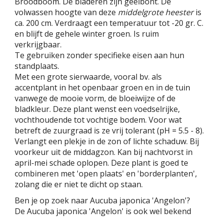
Broodboom. De bladeren zijn geelbont. De
volwassen hoogte van deze
middelgrote heester
is
ca. 200 cm. Verdraagt een temperatuur tot -20 gr. C.
en blijft de gehele winter groen. Is ruim
verkrijgbaar.
Te gebruiken zonder specifieke eisen aan hun
standplaats.
Met een grote sierwaarde, vooral bv. als
accentplant in het openbaar groen en in de tuin
vanwege de mooie vorm, de bloeiwijze of de
bladkleur. Deze plant wenst een voedselrijke,
vochthoudende tot vochtige bodem. Voor wat
betreft de zuurgraad is ze vrij tolerant (pH = 5.5 - 8).
Verlangt een plekje in de zon of lichte schaduw. Bij
voorkeur uit de middagzon. Kan bij nachtvorst in
april-mei schade oplopen. Deze plant is goed te
combineren met 'open plaats' en 'borderplanten',
zolang die er niet te dicht op staan.
Ben je op zoek naar Aucuba japonica 'Angelon'?
De Aucuba japonica 'Angelon' is ook wel bekend