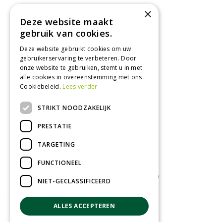
×
Maandag
09:00 - 18:00
Deze website maakt
Dinsdag
09:00 - 18:00
gebruik van cookies.
Woensdag
09:00 - 18:00
Donderdag
09:00 - 18:00
Deze website gebruikt cookies om uw
gebruikerservaring te verbeteren. Door
Vrijdag
09:00 - 18:00
onze website te gebruiken, stemt u in met
Zaterdag
09:00 - 17:00
alle cookies in overeenstemming met ons
Cookiebeleid.
Lees verder
Toon alle openingstijden
STRIKT NOODZAKELIJK
PRESTATIE
TARGETING
FUNCTIONEEL
Tuincentrum
Kamerplanten
Tuinplanten
NIET-GECLASSIFICEERD
ALLES ACCEPTEREN
© Groenrijk Assen