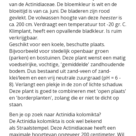
van de Actinidiaceae. De bloemkleur is wit en de
bloeitijd is van ca. juni. De bladeren zijn rood
gevlekt. De volwassen hoogte van deze
heester
is
ca. 200 cm. Verdraagt een temperatuur tot -20 gr. C.
Klimplant, heeft een opvallende bladkleur. Is ruim
verkrijgbaar.
Geschikt voor een koele, beschutte plaats.
Bijvoorbeeld voor stedelijk openbaar groen
(parken) en bostuinen. Deze plant wenst een matig
voedselrijke, vochtige, 'gemiddelde' zandhoudende
bodem. Dus bestaand uit zand-veen of zand-
klei/leem en een vrij neutrale zuurgraad (pH = 6 -
8). Verlangt een plekje in de zon of lichte schaduw.
Deze plant is goed te combineren met 'open plaats'
en 'borderplanten', zolang die er niet te dicht op
staan.
Ben je op zoek naar Actinidia kolomikta?
De Actinidia kolomikta is ook wel bekend
als Straalstempel. Deze Actinidiaceae heeft een
maximale hoogtevan ongeveer 200 centimeter. Wil