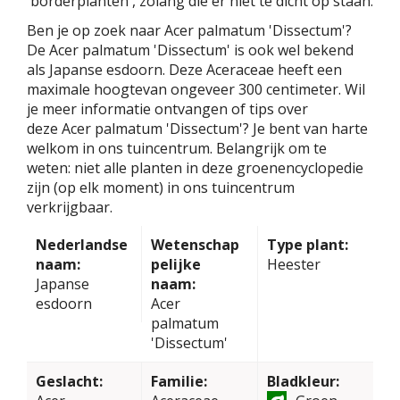
'borderplanten', zolang die er niet te dicht op staan.
Ben je op zoek naar Acer palmatum 'Dissectum'?
De Acer palmatum 'Dissectum' is ook wel bekend
als Japanse esdoorn. Deze Aceraceae heeft een
maximale hoogtevan ongeveer 300 centimeter. Wil
je meer informatie ontvangen of tips over
deze Acer palmatum 'Dissectum'? Je bent van harte
welkom in ons tuincentrum. Belangrijk om te
weten: niet alle planten in deze groenencyclopedie
zijn (op elk moment) in ons tuincentrum
verkrijgbaar.
Nederlandse
Wetenschap
Type plant:
naam:
pelijke
Heester
Japanse
naam:
esdoorn
Acer
palmatum
'Dissectum'
Geslacht:
Familie:
Bladkleur: