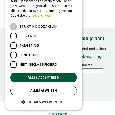
gebruikerservaring te verbeteren. Door
Acer saccharinum
onze website te gebruiken, stemt u in met
alle cookies in overeenstemming met ons
Cookiebeleid.
Lees verder
STRIKT NOODZAKELIJK
PRESTATIE
Onze nieuwsbrief ontvangen? Meld je aan!
TARGETING
Ontvang ongeveer 1x per week onze nieuwsbrief met acties,
nieuws & activiteiten!
FUNCTIONEEL
We slaan uw gegevens op conform onze
privacy policy
.
NIET-GECLASSIFICEERD
Voornaam
E-mailadres
ALLES ACCEPTEREN
ALLES AFWIJZEN
DETAILS WEERGEVEN
Contact