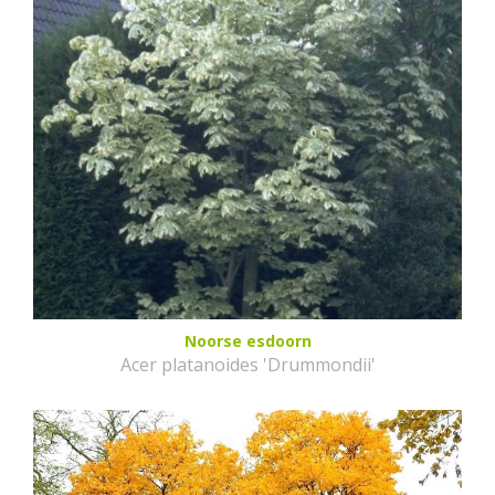
Noorse esdoorn
Acer platanoides 'Drummondii'