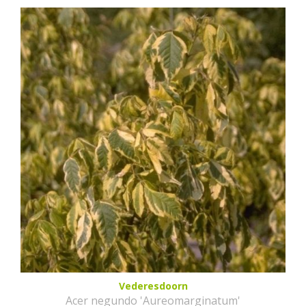
Vederesdoorn
Acer negundo 'Aureomarginatum'