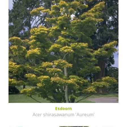
Esdoorn
Acer shirasawanum 'Aureum'