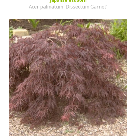
Japanse esdoorn
Acer palmatum 'Dissectum Garnet'