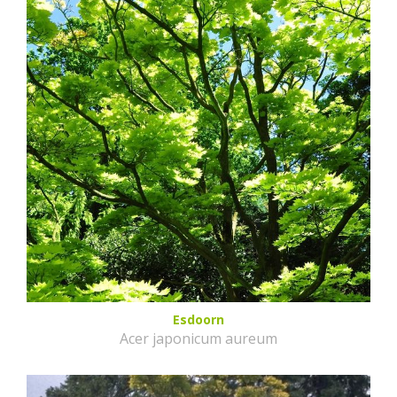
Esdoorn
Acer japonicum aureum