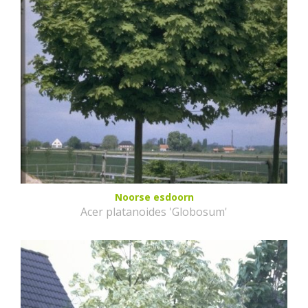
Noorse esdoorn
Acer platanoides 'Globosum'