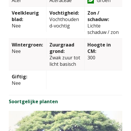
Acer
Aceraceae
Groen
Veelkleurig
Vochtigheid:
Zon /
blad:
Vochthouden
schaduw:
Nee
d-vochtig
Lichte
schaduw / zon
Wintergroen:
Zuurgraad
Hoogte in
Nee
grond:
CM:
Zwak zuur tot
300
licht basisch
Giftig:
Nee
Soortgelijke planten