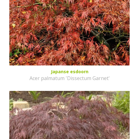
Japanse esdoorn
Acer palmatum 'Dissectum Garnet'