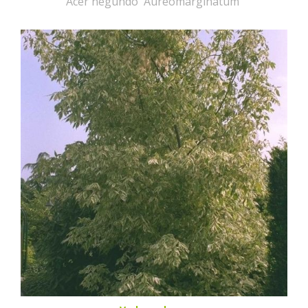
Acer negundo 'Aureomarginatum'