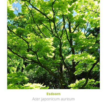
Esdoorn
Acer japonicum aureum