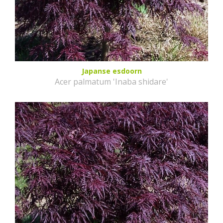
Japanse esdoorn
Acer palmatum 'Inaba shidare'