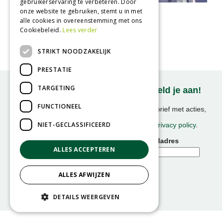
gebruikerservaring te verbeteren. Door
onze website te gebruiken, stemt u in met
Zilveresdoorn
alle cookies in overeenstemming met ons
Acer saccharinum
Cookiebeleid.
Lees verder
STRIKT NOODZAKELIJK
PRESTATIE
TARGETING
Onze nieuwsbrief ontvangen? Meld je aan!
FUNCTIONEEL
Ontvang ongeveer 1x per week onze nieuwsbrief met acties,
nieuws & activiteiten!
NIET-GECLASSIFICEERD
We slaan uw gegevens op conform onze
privacy policy
.
Voornaam
E-mailadres
ALLES ACCEPTEREN
ALLES AFWIJZEN
DETAILS WEERGEVEN