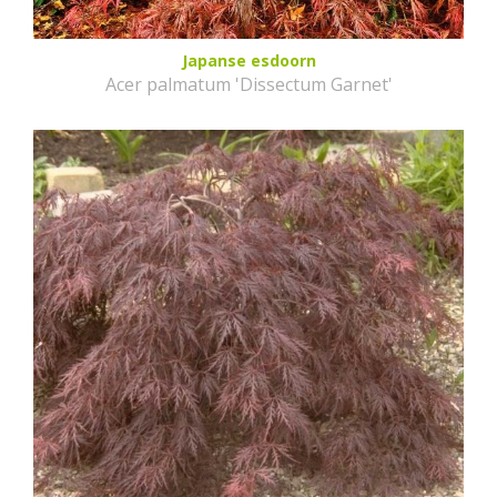
Japanse esdoorn
Acer palmatum 'Dissectum Garnet'