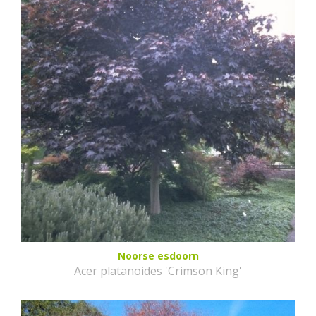
Noorse esdoorn
Acer platanoides 'Crimson King'