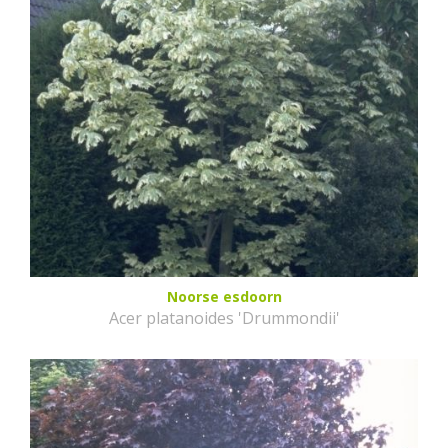
Noorse esdoorn
Acer platanoides 'Drummondii'