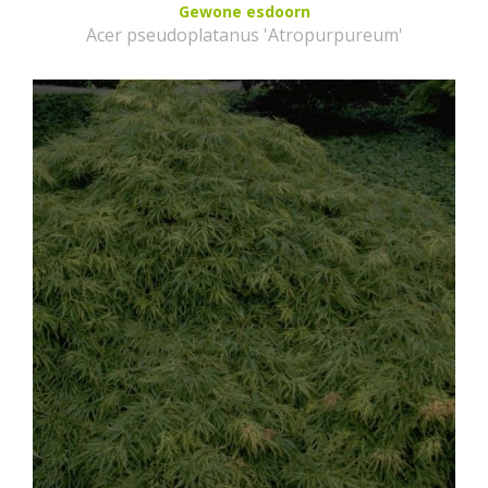
Gewone esdoorn
Acer pseudoplatanus 'Atropurpureum'