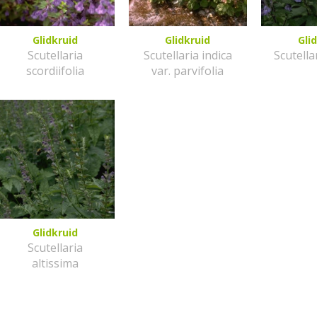
Glidkruid
Glidkruid
Gli
Scutellaria
Scutellaria indica
Scutella
scordiifolia
var. parvifolia
Glidkruid
Scutellaria
altissima