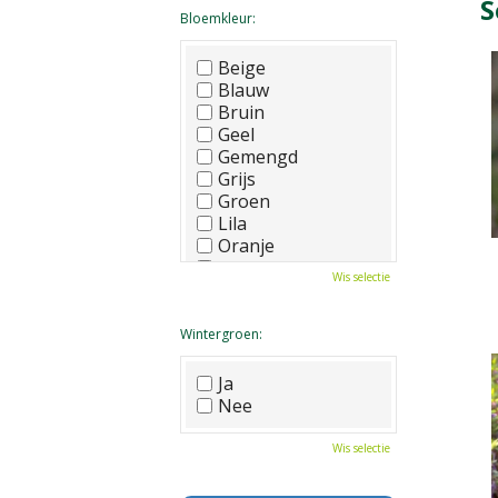
S
Bloemkleur:
Beige
Blauw
Bruin
Geel
Gemengd
Grijs
Groen
Lila
Oranje
Paars
Wis selectie
Rood
Roze
Wit
Wintergroen:
Zwart
Ja
Nee
Wis selectie