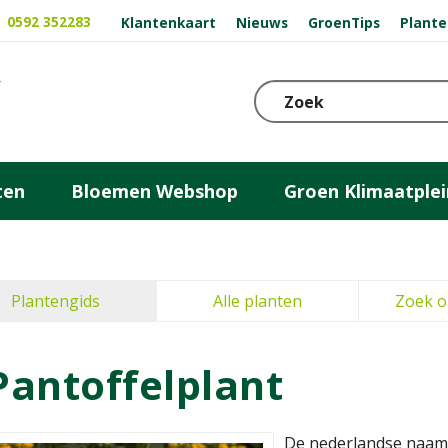
0592 352283
Klantenkaart
Nieuws
GroenTips
Plante
ten
Bloemen Webshop
Groen Klimaatplei
Plantengids
Alle planten
Zoek o
Pantoffelplant
De nederlandse naam