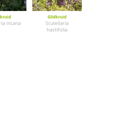
dkruid
Glidkruid
ria incana
Scutellaria
hastifolia