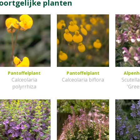
oortgelijke planten
Pantoffelplant
Pantoffelplant
Alpenh
Calceolaria
Calceolaria biflora
Scutella
polyrrhiza
'Gree