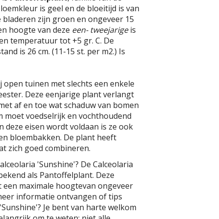
oemkleur is geel en de bloeitijd is van
 De bladeren zijn groen en ongeveer 15
en hoogte van deze
een- tweejarige
is
een temperatuur tot +5 gr. C. De
and is 26 cm. (11-15 st. per m2.) Is
ij open tuinen met slechts een enkele
ester. Deze eenjarige plant verlangt
k met af en toe wat schaduw van bomen
m moet voedselrijk en vochthoudend
aan deze eisen wordt voldaan is ze ook
 en bloembakken. De plant heeft
aat zich goed combineren.
alceolaria 'Sunshine'? De Calceolaria
 bekend als Pantoffelplant. Deze
ft een maximale hoogtevan ongeveer
 meer informatie ontvangen of tips
 'Sunshine'? Je bent van harte welkom
langrijk om te weten: niet alle