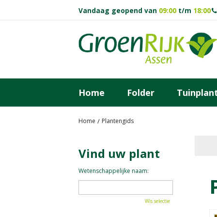
Ga
Vandaag geopend van
09:00
t/m
18:00
naar
content
Home
Folder
Tuinplan
Home
Plantengids
Vind uw plant
Wetenschappelijke naam:
Wis selectie