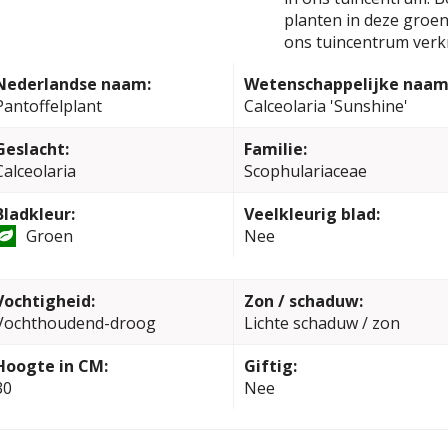
planten in deze groen
ons tuincentrum verkr
Nederlandse naam:
Wetenschappelijke naam
Pantoffelplant
Calceolaria 'Sunshine'
Geslacht:
Familie:
Calceolaria
Scophulariaceae
Bladkleur:
Veelkleurig blad:
Groen
Nee
Vochtigheid:
Zon / schaduw:
Vochthoudend-droog
Lichte schaduw / zon
Hoogte in CM:
Giftig:
30
Nee