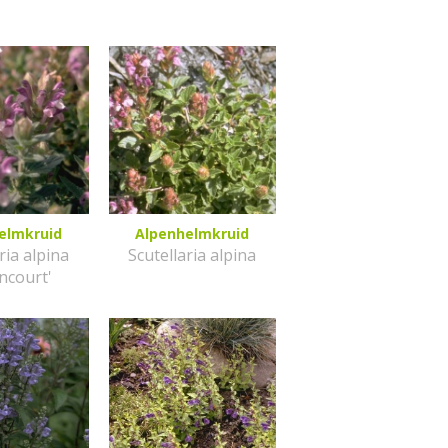
elmkruid
Alpenhelmkruid
ria alpina
Scutellaria alpina
ncourt'