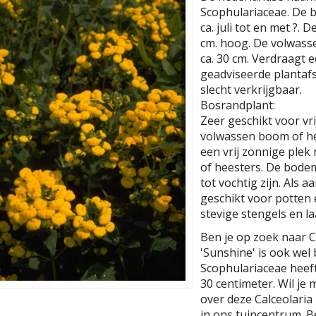
Scophulariaceae. De bl
ca. juli tot en met ?.
cm. hoog. De volwass
ca. 30 cm. Verdraagt 
geadviseerde plantafst
slecht verkrijgbaar.
Bosrandplant:
Zeer geschikt voor vr
volwassen boom of he
een vrij zonnige ple
of heesters. De bode
tot vochtig zijn. Als 
geschikt voor potten
stevige stengels en l
Ben je op zoek naar C
'Sunshine' is ook wel
Scophulariaceae hee
30 centimeter. Wil je
over deze Calceolaria
in ons tuincentrum. Be