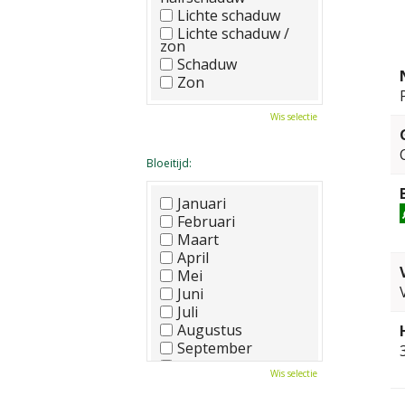
Lichte schaduw
Lichte schaduw /
zon
Schaduw
Zon
Wis selectie
Bloeitijd:
Januari
Februari
Maart
April
Mei
Juni
Juli
Augustus
September
Oktober
Wis selectie
November
December