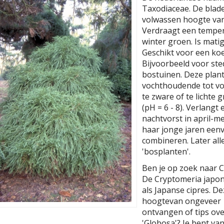
Taxodiaceae. De blad
volwassen hoogte va
Verdraagt een temperat
winter groen. Is matig
Geschikt voor een koe
Bijvoorbeeld voor ste
bostuinen. Deze plant
vochthoudende tot vo
te zware of te lichte 
(pH = 6 - 8). Verlangt
nachtvorst in april-me
haar jonge jaren eenv
combineren. Later al
'bosplanten'.
Ben je op zoek naar C
De Cryptomeria japoni
als Japanse cipres. D
hoogtevan ongeveer 1
ontvangen of tips ov
'Globosa'? Je bent va