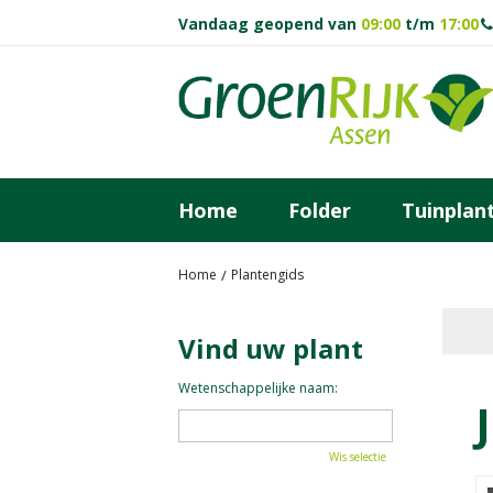
Ga
Vandaag geopend van
09:00
t/m
17:00
naar
content
Home
Folder
Tuinplan
Home
Plantengids
Vind uw plant
Wetenschappelijke naam:
Wis selectie