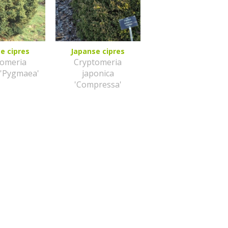
e cipres
Japanse cipres
tomeria
Cryptomeria
 'Pygmaea'
japonica
'Compressa'