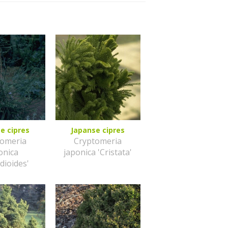
e cipres
Japanse cipres
tomeria
Cryptomeria
onica
japonica 'Cristata'
dioides'