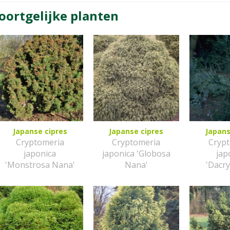
oortgelijke planten
Japanse cipres
Japanse cipres
Japans
Cryptomeria
Cryptomeria
Cryp
japonica
japonica 'Globosa
jap
'Monstrosa Nana'
Nana'
'Dacry