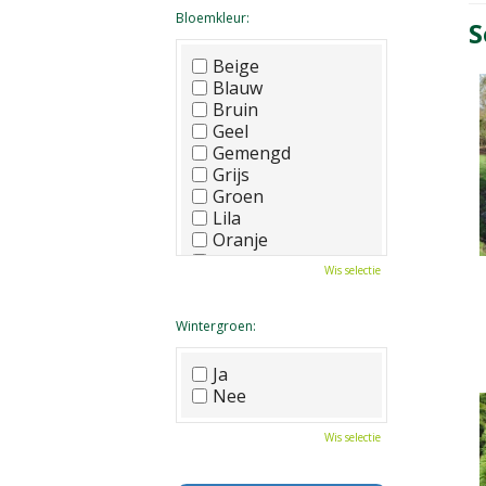
Bloemkleur:
S
Beige
Blauw
Bruin
Geel
Gemengd
Grijs
Groen
Lila
Oranje
Paars
Wis selectie
Rood
Roze
Wit
Wintergroen:
Zwart
Ja
Nee
Wis selectie