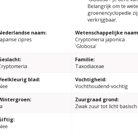
Belangrijk om te weten
groenencyclopedie zi
verkrijgbaar.
Nederlandse naam:
Wetenschappelijke naam
Japanse cipres
Cryptomeria japonica
'Globosa'
Geslacht:
Familie:
Cryptomeria
Taxodiaceae
Veelkleurig blad:
Vochtigheid:
Nee
Vochthoudend-vochtig
Wintergroen:
Zuurgraad grond:
Ja
Zwak zuur tot licht basisch
Giftig:
Nee