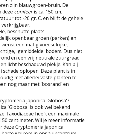
eren zijn blauwgroen-bruin. De
n deze
conifeer
is ca. 150 cm.
uur tot -20 gr. C. en blijft de gehele
 verkrijgbaar.
le, beschutte plaats.
delijk openbaar groen (parken) en
 wenst een matig voedselrijke,
chtige, 'gemiddelde' bodem. Dus niet
grond en een vrij neutrale zuurgraad
 een licht beschaduwd plekje. Kan bij
i schade oplopen. Deze plant is in
oudig met allerlei vaste planten te
leen nog maar met 'bosrand' en
ryptomeria japonica 'Globosa'?
ca 'Globosa' is ook wel bekend
eze Taxodiaceae heeft een maximale
50 centimeter. Wil je meer informatie
er deze Cryptomeria japonica
n harte welkom in ons tuincentrum.