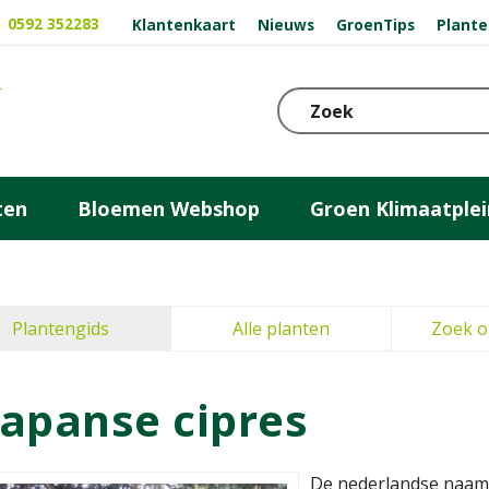
0592 352283
Klantenkaart
Nieuws
GroenTips
Plante
ten
Bloemen Webshop
Groen Klimaatplei
Plantengids
Alle planten
Zoek o
Japanse cipres
De nederlandse naam