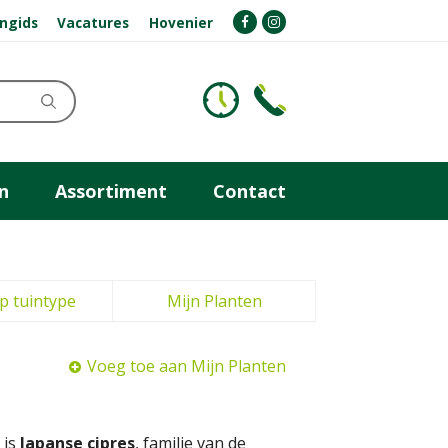
ngids
Vacatures
Hovenier
n
Assortiment
Contact
p tuintype
Mijn Planten
Voeg toe aan Mijn Planten
 is
Japanse cipres
, familie van de