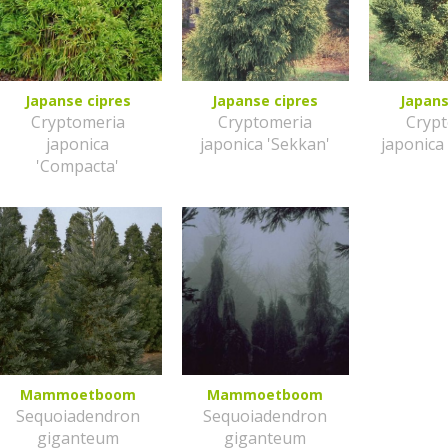
Japanse cipres
Japanse cipres
Japans
Cryptomeria
Cryptomeria
Cryp
japonica
japonica 'Sekkan'
japonica
'Compacta'
Mammoetboom
Mammoetboom
Sequoiadendron
Sequoiadendron
giganteum
giganteum