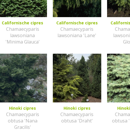
Californische cipres
Californische cipres
Californi
Chamaecyparis
Chamaecyparis
Chama
lawsoniana
lawsoniana 'Lane'
lawsoni
'Minima Glauca'
Gl
Hinoki cipres
Hinoki cipres
Hinok
Chamaecyparis
Chamaecyparis
Chama
obtusa 'Nana
obtusa 'Draht'
obtusa 
Gracilis'