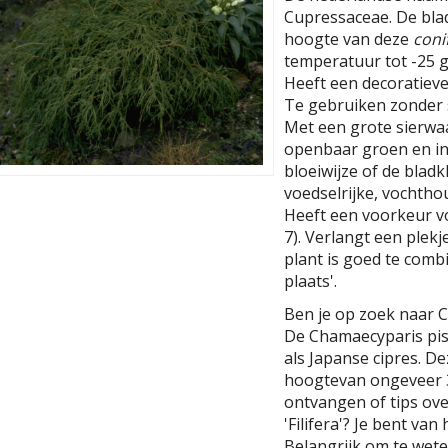
Cupressaceae. De bla
hoogte van deze
coni
temperatuur tot -25 gr
Heeft een decoratieve
Te gebruiken zonder s
Met een grote sierwaar
openbaar groen en in
bloeiwijze of de blad
voedselrijke, vochtho
Heeft een voorkeur vo
7). Verlangt een plekj
plant is goed te com
plaats'.
Ben je op zoek naar Ch
De Chamaecyparis pisif
als Japanse cipres. 
hoogtevan ongeveer 3
ontvangen of tips ove
'Filifera'? Je bent va
Belangrijk om te weten