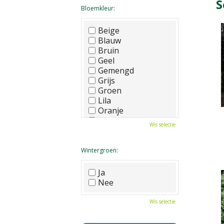
S
Bloemkleur:
Beige
Blauw
Bruin
Geel
Gemengd
Grijs
Groen
Lila
Oranje
Paars
Wis selectie
Rood
Roze
Wit
Wintergroen:
Zwart
Ja
Nee
Wis selectie