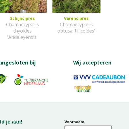
Schijncipres
Varencipres
Chamaecyparis
Chamaecyparis
thyoides
obtusa 'Filicoides'
'Andeleyensis'
angesloten bij
Wij accepteren
d je aan!
Voornaam