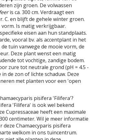
deren zijn groen. De volwassen
feer
is ca. 300 cm. Verdraagt een
. C. en blijft de gehele winter groen.
 vorm. Is matig verkrijgbaar.
pecifieke eisen aan hun standplaats.
de, vooral bv. als accentplant in het
 de tuin vanwege de mooie vorm, de
kleur. Deze plant wenst een matig
udende tot vochtige, zandige bodem.
or zure tot neutrale grond (pH = 4.5 -
e in de zon of lichte schaduw. Deze
bineren met planten voor een 'open
amaecyparis pisifera 'Filifera'?
era 'Filifera' is ook wel bekend
Deze Cupressaceae heeft een maximale
00 centimeter. Wil je meer informatie
r deze Chamaecyparis pisifera
n harte welkom in ons tuincentrum.
: niet alle planten in deze