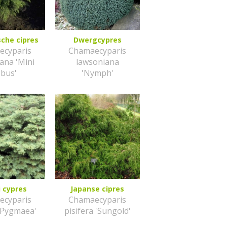
sche cipres
Dwergcypres
ecyparis
Chamaecyparis
ana 'Mini
lawsoniana
obus'
'Nymph'
i cypres
Japanse cipres
ecyparis
Chamaecyparis
'Pygmaea'
pisifera 'Sungold'