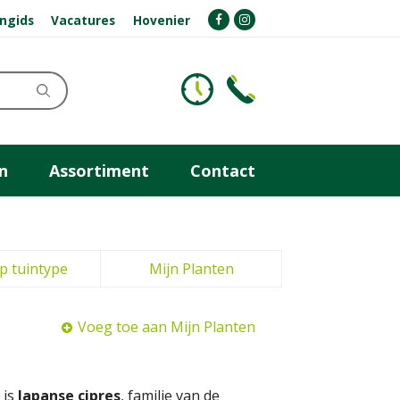
ngids
Vacatures
Hovenier
n
Assortiment
Contact
p tuintype
Mijn Planten
Voeg toe aan Mijn Planten
 is
Japanse cipres
, familie van de