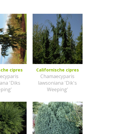
sche cipres
Californische cipres
ecyparis
Chamaecyparis
ana 'Diks
lawsoniana 'Dik's
ping'
Weeping'