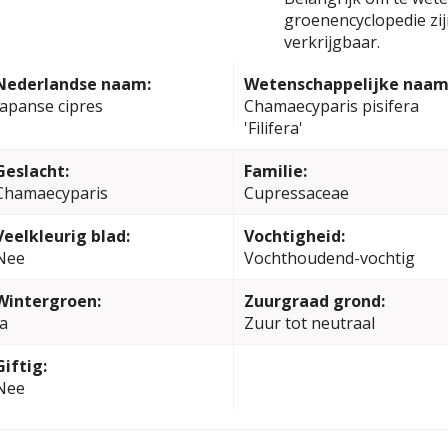
groenencyclopedie zi
verkrijgbaar.
Nederlandse naam:
Wetenschappelijke naam
Japanse cipres
Chamaecyparis pisifera
'Filifera'
Geslacht:
Familie:
Chamaecyparis
Cupressaceae
Veelkleurig blad:
Vochtigheid:
Nee
Vochthoudend-vochtig
Wintergroen:
Zuurgraad grond:
Ja
Zuur tot neutraal
Giftig:
Nee