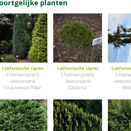
oortgelijke planten
Californische cipres
Californische cipres
Californi
Chamaecyparis
Chamaecyparis
Chama
lawsoniana
lawsoniana
lawsoni
'Grayswood Pillar'
'Globosa'
Wee