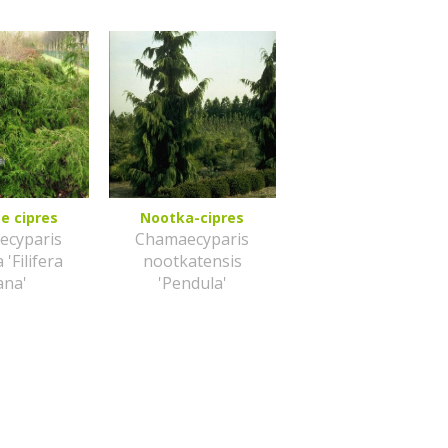
e cipres
Nootka-cipres
ecyparis
Chamaecyparis
 'Filifera
nootkatensis
ana'
'Pendula'