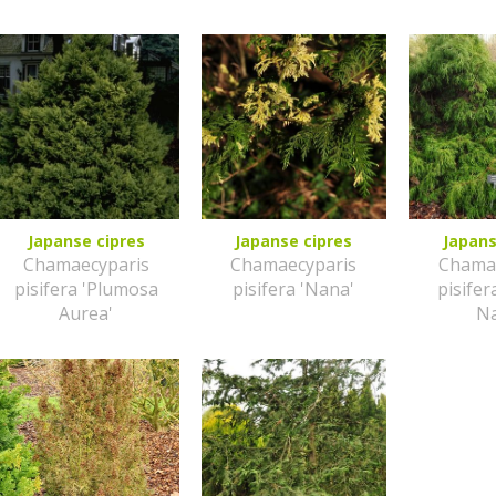
Japanse cipres
Japanse cipres
Japans
Chamaecyparis
Chamaecyparis
Chama
pisifera 'Plumosa
pisifera 'Nana'
pisifera
Aurea'
N