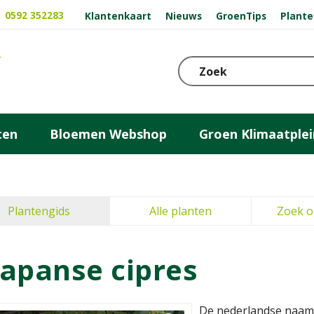
0592 352283
Klantenkaart
Nieuws
GroenTips
Plante
ten
Bloemen Webshop
Groen Klimaatplei
Plantengids
Alle planten
Zoek o
Japanse cipres
De nederlandse naam