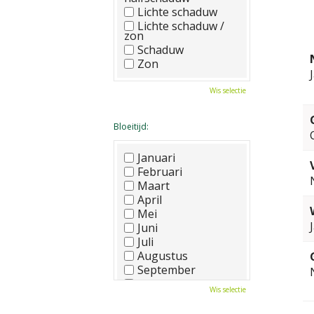
Lichte schaduw
Lichte schaduw /
zon
Schaduw
Zon
Wis selectie
Bloeitijd:
Januari
Februari
Maart
April
Mei
Juni
Juli
Augustus
September
Oktober
Wis selectie
November
December