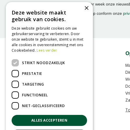
Ontvang ongeveer 1x per week onze nieuwsbr
×
activiteiten!
Deze website maakt
We slaan uw gegevens op conform onze
priv
gebruik van cookies.
Deze website gebruikt cookies om uw
gebruikerservaring te verbeteren. Door
onze website te gebruiken, stemt u in met
alle cookies in overeenstemming met ons
Cookiebeleid.
Lees verder
Contact
O
STRIKT NOODZAKELIJK
GroenRijk Assen
M
Hoofdvaartsweg 104
Di
PRESTATIE
9406 XD Assen
W
TARGETING
Do
0592-352283
Vr
FUNCTIONEEL
info@assen.groenrijk.nl
Za
NIET-GECLASSIFICEERD
To
ALLES ACCEPTEREN