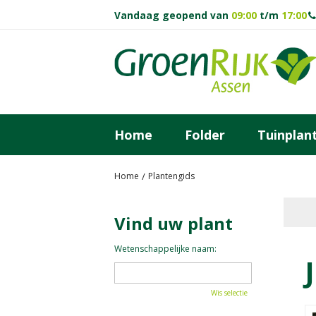
Ga
Vandaag geopend van
09:00
t/m
17:00
naar
content
Home
Folder
Tuinplan
Home
Plantengids
Vind uw plant
Wetenschappelijke naam:
Wis selectie