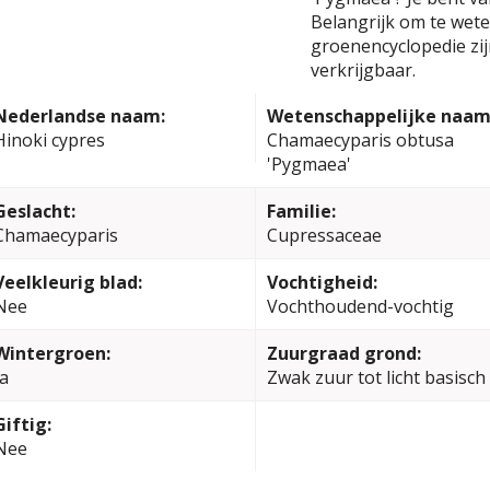
Belangrijk om te weten
groenencyclopedie zi
verkrijgbaar.
Nederlandse naam:
Wetenschappelijke naam
Hinoki cypres
Chamaecyparis obtusa
'Pygmaea'
Geslacht:
Familie:
Chamaecyparis
Cupressaceae
Veelkleurig blad:
Vochtigheid:
Nee
Vochthoudend-vochtig
Wintergroen:
Zuurgraad grond:
Ja
Zwak zuur tot licht basisch
Giftig:
Nee