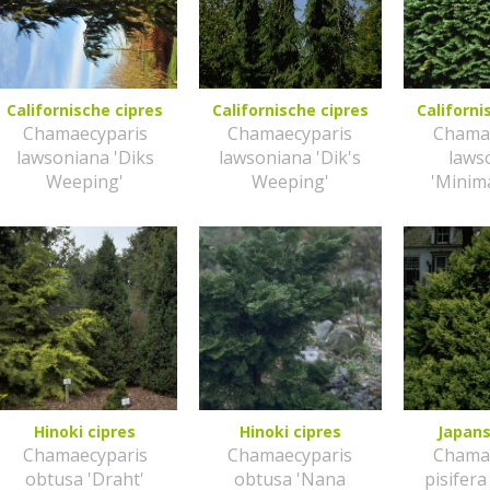
Californische cipres
Californische cipres
Californi
Chamaecyparis
Chamaecyparis
Chama
lawsoniana 'Diks
lawsoniana 'Dik's
laws
Weeping'
Weeping'
'Minim
Hinoki cipres
Hinoki cipres
Japans
Chamaecyparis
Chamaecyparis
Chama
obtusa 'Draht'
obtusa 'Nana
pisifer