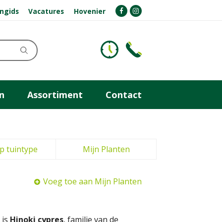
ngids
Vacatures
Hovenier
n
Assortiment
Contact
p tuintype
Mijn Planten
Voeg toe aan Mijn Planten
 is
Hinoki cypres
, familie van de