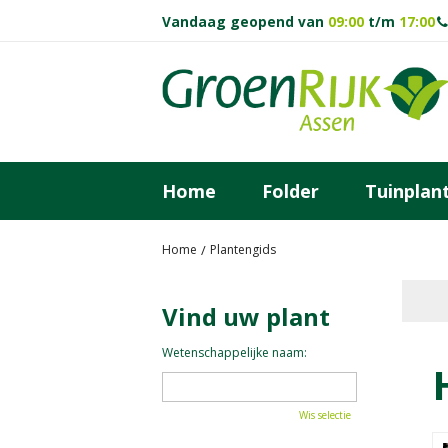
Ga
Vandaag geopend van
09:00
t/m
17:00
naar
content
Home
Folder
Tuinplan
Home
Plantengids
Vind uw plant
Wetenschappelijke naam:
Wis selectie