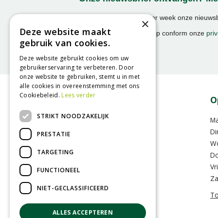
Ontvang ongeveer 1x per week onze nieuwsbr
×
activiteiten!
Deze website maakt
We slaan uw gegevens op conform onze
priv
gebruik van cookies.
Deze website gebruikt cookies om uw
gebruikerservaring te verbeteren. Door
onze website te gebruiken, stemt u in met
alle cookies in overeenstemming met ons
Cookiebeleid.
Lees verder
Contact
O
STRIKT NOODZAKELIJK
GroenRijk Assen
M
Hoofdvaartsweg 104
Di
PRESTATIE
9406 XD Assen
W
TARGETING
Do
0592-352283
Vr
FUNCTIONEEL
info@assen.groenrijk.nl
Za
NIET-GECLASSIFICEERD
To
ALLES ACCEPTEREN