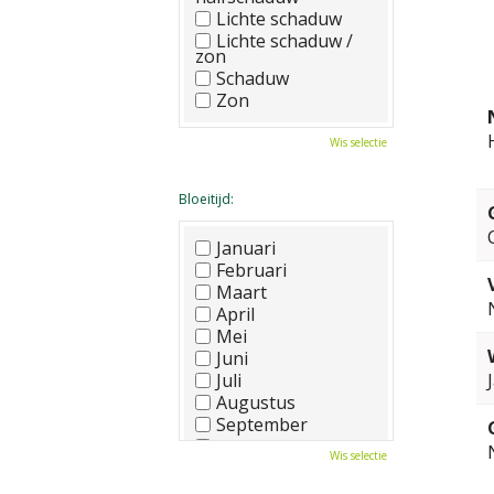
Lichte schaduw
Lichte schaduw /
zon
Schaduw
Zon
Wis selectie
Bloeitijd:
Januari
Februari
Maart
April
Mei
Juni
Juli
Augustus
September
Oktober
Wis selectie
November
December