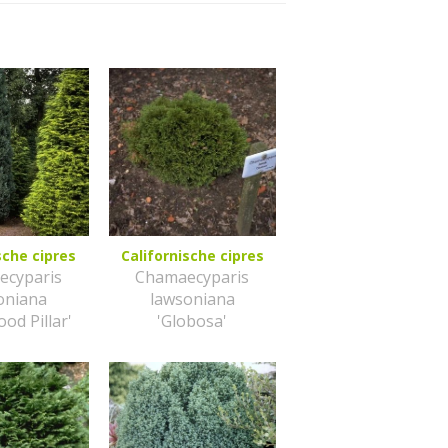
sche cipres
Californische cipres
ecyparis
Chamaecyparis
oniana
lawsoniana
od Pillar'
'Globosa'