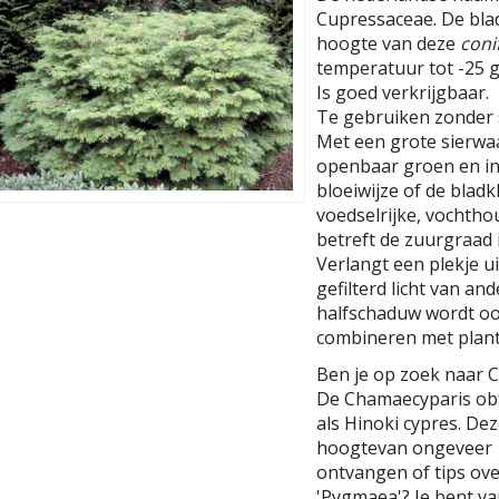
Cupressaceae. De bla
hoogte van deze
coni
temperatuur tot -25 gr
Is goed verkrijgbaar.
Te gebruiken zonder s
Met een grote sierwaar
openbaar groen en in
bloeiwijze of de blad
voedselrijke, vochth
betreft de zuurgraad is
Verlangt een plekje ui
gefilterd licht van an
halfschaduw wordt oo
combineren met plant
Ben je op zoek naar 
De Chamaecyparis obt
als Hinoki cypres. D
hoogtevan ongeveer 1
ontvangen of tips ov
'Pygmaea'? Je bent va