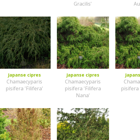
Gracilis'
Au
Japanse cipres
Japanse cipres
Japans
Chamaecyparis
Chamaecyparis
Chama
pisifera 'Filifera'
pisifera 'Filifera
pisifera
Nana'