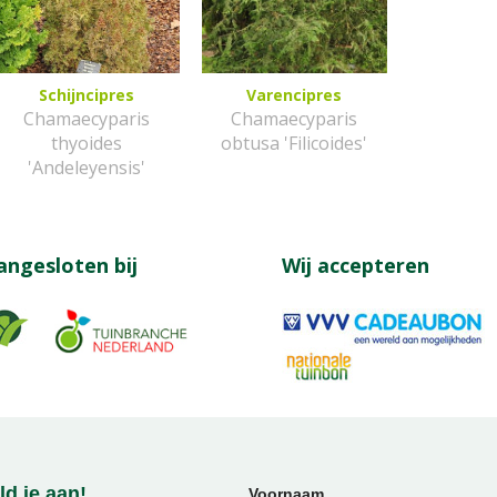
Schijncipres
Varencipres
Chamaecyparis
Chamaecyparis
thyoides
obtusa 'Filicoides'
'Andeleyensis'
angesloten bij
Wij accepteren
d je aan!
Voornaam