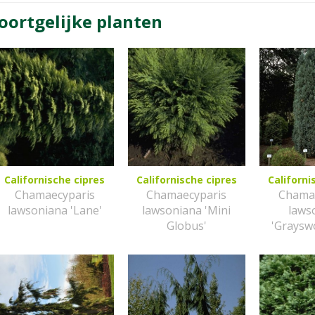
oortgelijke planten
Californische cipres
Californische cipres
Californi
Chamaecyparis
Chamaecyparis
Chama
lawsoniana 'Lane'
lawsoniana 'Mini
laws
Globus'
'Grayswo