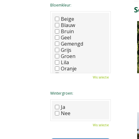
Bloemkleur:
S
Beige
Blauw
Bruin
Geel
Gemengd
Grijs
Groen
Lila
Oranje
Paars
Wis selectie
Rood
Roze
Wit
Wintergroen:
Zwart
Ja
Nee
Wis selectie