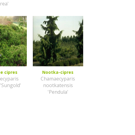
rea'
e cipres
Nootka-cipres
ecyparis
Chamaecyparis
 'Sungold'
nootkatensis
'Pendula'