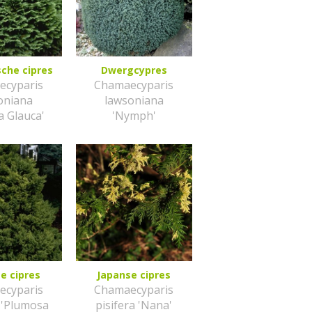
sche cipres
Dwergcypres
ecyparis
Chamaecyparis
oniana
lawsoniana
a Glauca'
'Nymph'
e cipres
Japanse cipres
ecyparis
Chamaecyparis
a 'Plumosa
pisifera 'Nana'