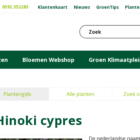
0592 352283
Klantenkaart
Nieuws
GroenTips
Plante
ten
Bloemen Webshop
Groen Klimaatplei
Plantengids
Alle planten
Zoek o
Hinoki cypres
De nederlandse naam