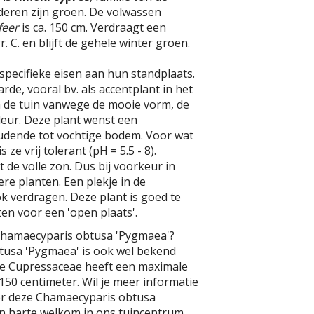
deren zijn groen. De volwassen
feer
is ca. 150 cm. Verdraagt een
. C. en blijft de gehele winter groen.
pecifieke eisen aan hun standplaats.
de, vooral bv. als accentplant in het
 de tuin vanwege de mooie vorm, de
kleur. Deze plant wenst een
oudende tot vochtige bodem. Voor wat
 ze vrij tolerant (pH = 5.5 - 8).
t de volle zon. Dus bij voorkeur in
dere planten. Een plekje in de
k verdragen. Deze plant is goed te
en voor een 'open plaats'.
Chamaecyparis obtusa 'Pygmaea'?
usa 'Pygmaea' is ook wel bekend
eze Cupressaceae heeft een maximale
50 centimeter. Wil je meer informatie
er deze Chamaecyparis obtusa
n harte welkom in ons tuincentrum.