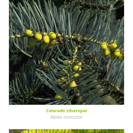
Colorado zilverspar
Abies concolor