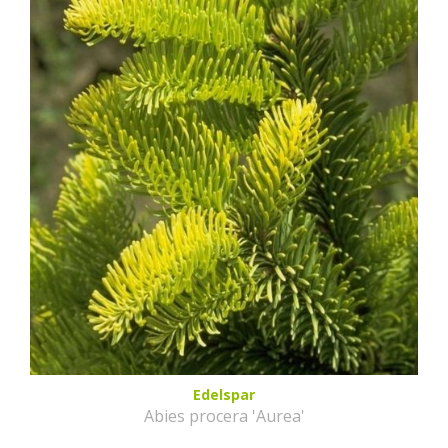
Edelspar
Abies procera 'Aurea'