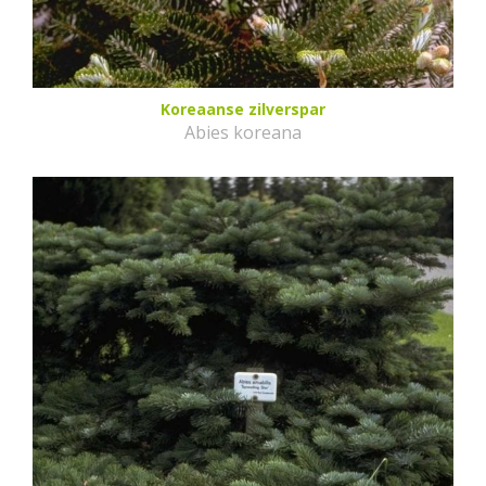
Koreaanse zilverspar
Abies koreana