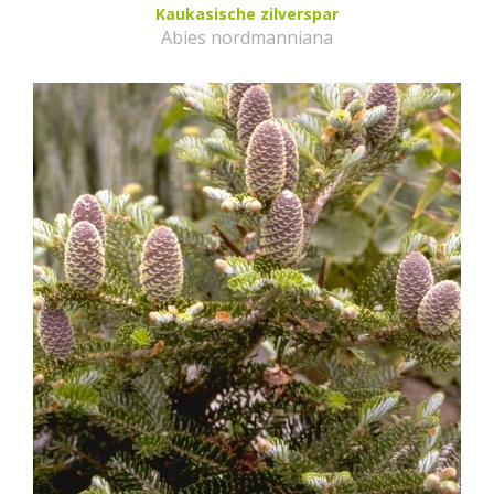
Kaukasische zilverspar
Abies nordmanniana