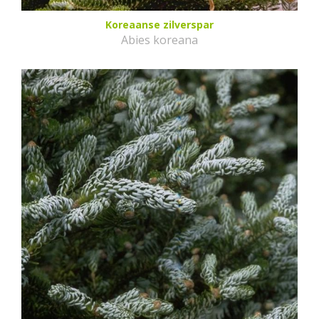
Koreaanse zilverspar
Abies koreana