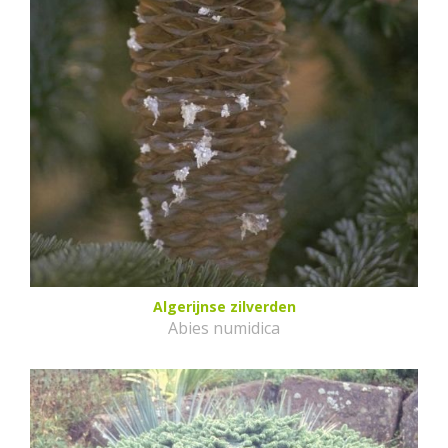
Algerijnse zilverden
Abies numidica