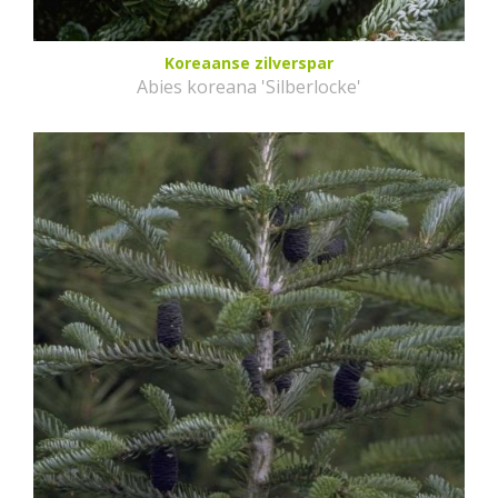
Koreaanse zilverspar
Abies koreana 'Silberlocke'