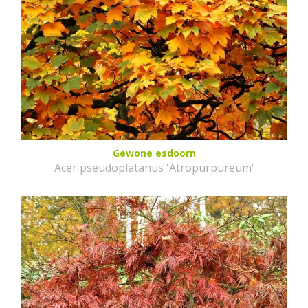
Gewone esdoorn
Acer pseudoplatanus 'Atropurpureum'