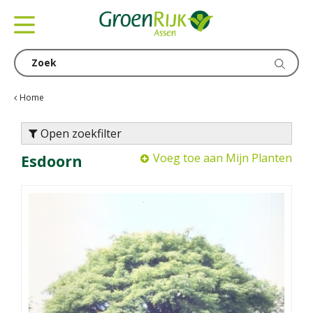
G
a
n
a
a
r
c
Home
o
n
Open zoekfilter
t
Voeg toe aan Mijn Planten
Esdoorn
e
n
t