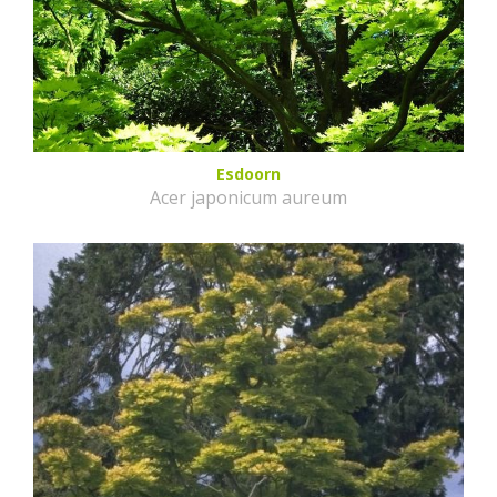
Esdoorn
Acer japonicum aureum