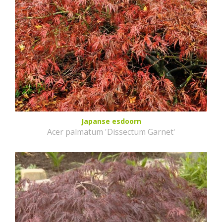
Japanse esdoorn
Acer palmatum 'Dissectum Garnet'