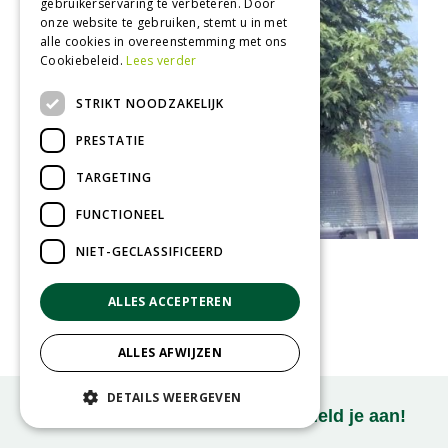
gebruikerservaring te verbeteren. Door
onze website te gebruiken, stemt u in met
alle cookies in overeenstemming met ons
Cookiebeleid.
Lees verder
STRIKT NOODZAKELIJK
PRESTATIE
TARGETING
FUNCTIONEEL
NIET-GECLASSIFICEERD
Zilveresdoorn
Acer saccharinum
ALLES ACCEPTEREN
ALLES AFWIJZEN
DETAILS WEERGEVEN
Onze nieuwsbrief ontvangen? Meld je aan!