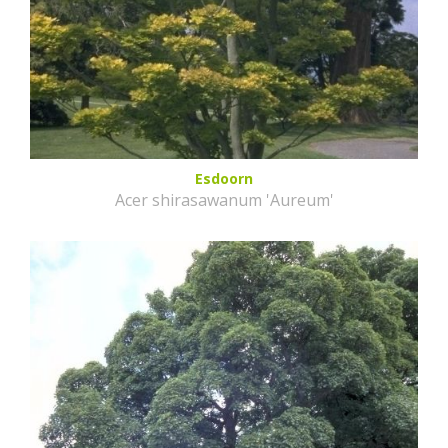
Esdoorn
Acer shirasawanum 'Aureum'