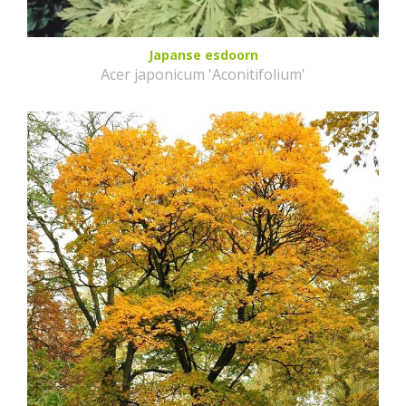
Japanse esdoorn
Acer japonicum 'Aconitifolium'