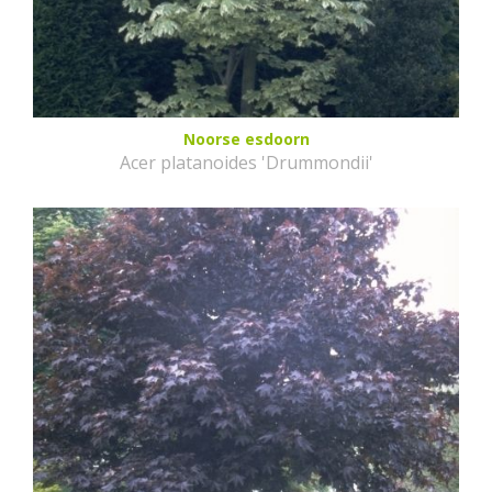
Noorse esdoorn
Acer platanoides 'Drummondii'