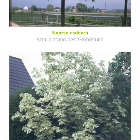
Noorse esdoorn
Acer platanoides 'Globosum'