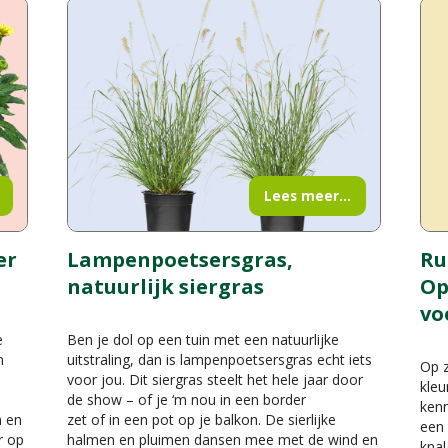
Lees meer...
er
Lampenpoetsersgras,
Ru
natuurlijk siergras
Op
vo
e
Ben je dol op een tuin met een natuurlijke
n
uitstraling, dan is lampenpoetsersgras echt iets
Op z
voor jou. Dit siergras steelt het hele jaar door
kleu
de show – of je ‘m nou in een border
kenn
n en
zet of in een pot op je balkon. De sierlijke
een 
r op
halmen en pluimen dansen mee met de wind en
knal