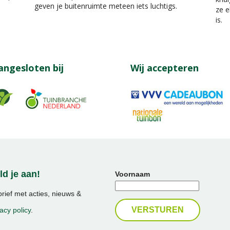
geven je buitenruimte meteen iets luchtigs.
ze e
is.
angesloten bij
Wij accepteren
d je aan!
Voornaam
ief met acties, nieuws &
acy policy
.