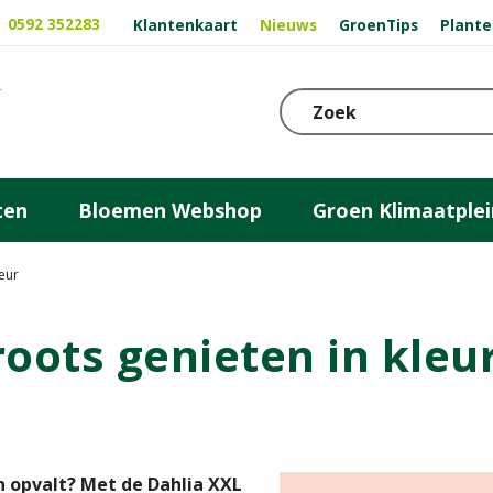
0592 352283
Klantenkaart
Nieuws
GroenTips
Plante
ten
Bloemen Webshop
Groen Klimaatplei
leur
roots genieten in kleu
n opvalt? Met de Dahlia XXL