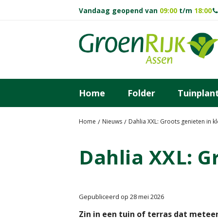
Ga
Vandaag geopend van
09:00
t/m
18:00
naar
content
Home
Folder
Tuinplan
Home
Nieuws
Dahlia XXL: Groots genieten in k
Dahlia XXL: G
Gepubliceerd op
28 mei 2026
Zin in een tuin of terras dat metee