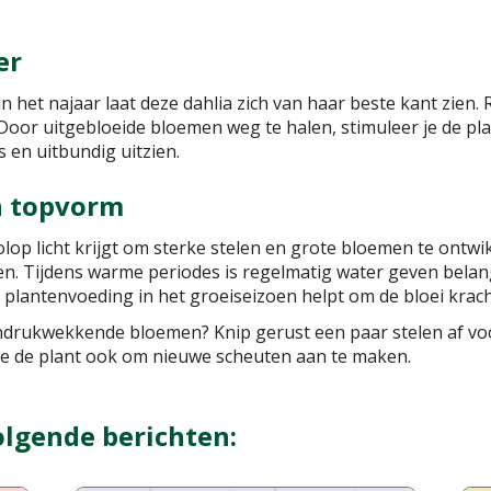
er
in het najaar laat deze dahlia zich van haar beste kant zie
 Door uitgebloeide bloemen weg te halen, stimuleer je de pla
s en uitbundig uitzien.
in topvorm
lop licht krijgt om sterke stelen en grote bloemen te ontwi
. Tijdens warme periodes is regelmatig water geven belan
 plantenvoeding in het groeiseizoen helpt om de bloei krac
indrukwekkende bloemen? Knip gerust een paar stelen af voo
je de plant ook om nieuwe scheuten aan te maken.
olgende berichten: