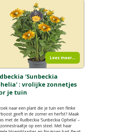
Lees meer...
dbeckia 'Sunbeckia
helia' : vrolijke zonnetjes
or je tuin
oek naar een plant die je tuin een flinke
rboost geeft in de zomer en herfst? Maak
is met de Rudbeckia ‘Sunbeckia Ophelia’ –
zonnestraaltje op een steel. Met haar
gele bloemblaadjes en frisgroen hart fleurt