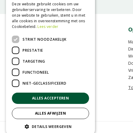
Deze website gebruikt cookies om uw
gebruikerservaring te verbeteren. Door
onze website te gebruiken, stemt u in met
alle cookies in overeenstemming met ons
Cookiebeleid.
Lees verder
Contact
O
STRIKT NOODZAKELIJK
GroenRijk Assen
M
Hoofdvaartsweg 104
Di
PRESTATIE
9406 XD Assen
W
TARGETING
Do
0592-352283
Vr
FUNCTIONEEL
info@assen.groenrijk.nl
Za
NIET-GECLASSIFICEERD
To
ALLES ACCEPTEREN
ALLES AFWIJZEN
DETAILS WEERGEVEN