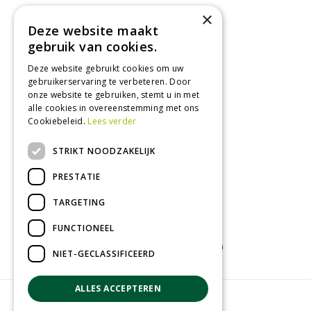
×
Maandag
09:00 - 18:00
Deze website maakt
Dinsdag
09:00 - 18:00
gebruik van cookies.
Woensdag
09:00 - 18:00
Deze website gebruikt cookies om uw
Donderdag
09:00 - 18:00
gebruikerservaring te verbeteren. Door
Vrijdag
09:00 - 18:00
onze website te gebruiken, stemt u in met
Zaterdag
09:00 - 17:00
alle cookies in overeenstemming met ons
Cookiebeleid.
Lees verder
Toon alle openingstijden
STRIKT NOODZAKELIJK
PRESTATIE
TARGETING
FUNCTIONEEL
Tuincentrum
Kamerplanten
Tuinplanten
NIET-GECLASSIFICEERD
ALLES ACCEPTEREN
© Groenrijk Assen