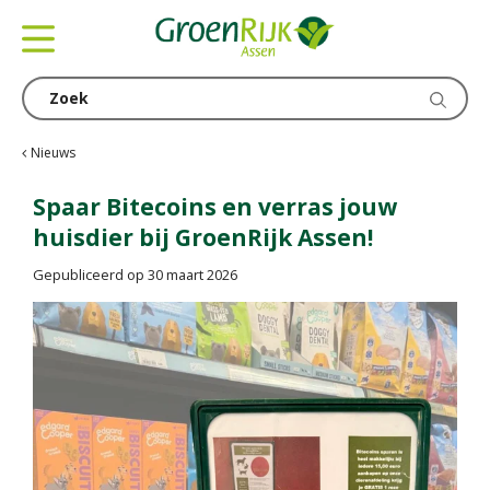
G
a
n
a
a
r
c
Nieuws
o
n
Spaar Bitecoins en verras jouw
t
huisdier bij GroenRijk Assen!
e
n
Gepubliceerd op
30 maart 2026
t