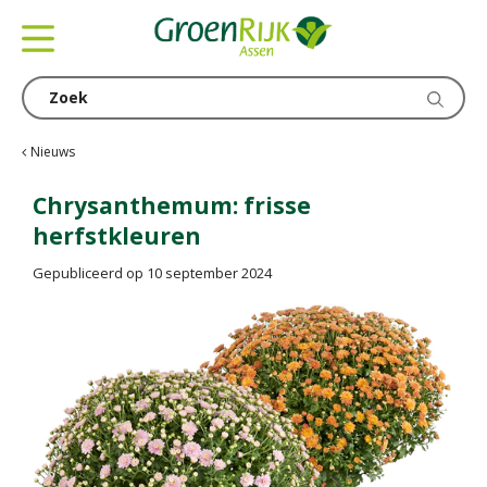
G
a
n
a
a
r
c
Nieuws
o
n
Chrysanthemum: frisse
t
herfstkleuren
e
n
Gepubliceerd op
10 september 2024
t