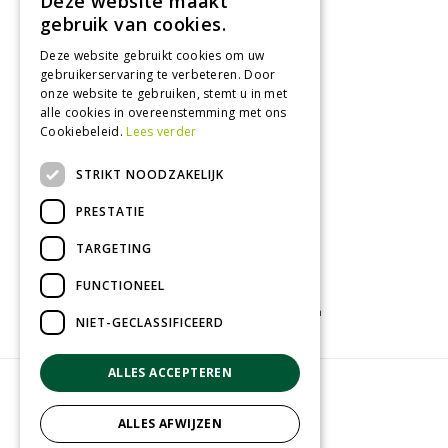
Deze website maakt
Dinsdag
09:00 - 18:00
gebruik van cookies.
Woensdag
09:00 - 18:00
Donderdag
09:00 - 18:00
Deze website gebruikt cookies om uw
gebruikerservaring te verbeteren. Door
Vrijdag
09:00 - 18:00
onze website te gebruiken, stemt u in met
Zaterdag
09:00 - 17:00
alle cookies in overeenstemming met ons
Cookiebeleid.
Lees verder
Toon alle openingstijden
STRIKT NOODZAKELIJK
PRESTATIE
TARGETING
FUNCTIONEEL
Tuincentrum
Kamerplanten
Tuinplanten
NIET-GECLASSIFICEERD
ALLES ACCEPTEREN
© Groenrijk Assen
Green Solutions
ALLES AFWIJZEN
Tuincentrum Overzicht