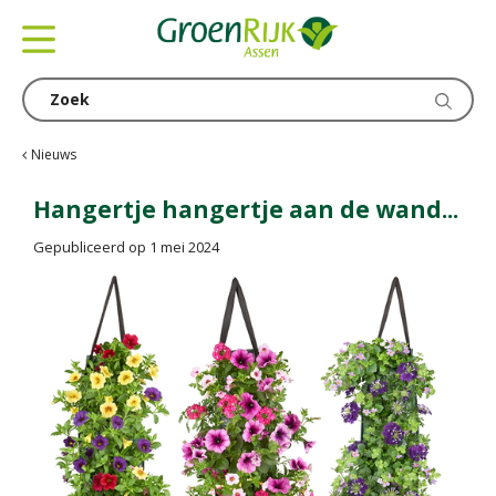
G
a
n
a
a
r
c
Nieuws
o
n
Hangertje hangertje aan de wand...
t
Gepubliceerd op
1 mei 2024
e
n
t