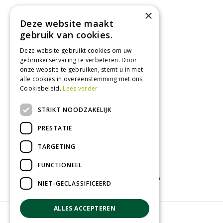
×
Maandag
09:00 - 18:00
Deze website maakt
Dinsdag
09:00 - 18:00
gebruik van cookies.
Woensdag
09:00 - 18:00
Donderdag
09:00 - 18:00
Deze website gebruikt cookies om uw
gebruikerservaring te verbeteren. Door
Vrijdag
09:00 - 18:00
onze website te gebruiken, stemt u in met
Zaterdag
09:00 - 17:00
alle cookies in overeenstemming met ons
Cookiebeleid.
Lees verder
Toon alle openingstijden
STRIKT NOODZAKELIJK
PRESTATIE
TARGETING
FUNCTIONEEL
Tuincentrum
Kamerplanten
Tuinplanten
NIET-GECLASSIFICEERD
ALLES ACCEPTEREN
© Groenrijk Assen