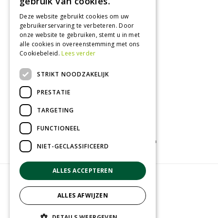
gebruik van cookies.
Woensdag
09:00 - 18:00
Donderdag
09:00 - 18:00
Deze website gebruikt cookies om uw
gebruikerservaring te verbeteren. Door
Vrijdag
09:00 - 18:00
onze website te gebruiken, stemt u in met
Zaterdag
09:00 - 17:00
alle cookies in overeenstemming met ons
Cookiebeleid.
Lees verder
Toon alle openingstijden
STRIKT NOODZAKELIJK
PRESTATIE
TARGETING
FUNCTIONEEL
Tuincentrum
Kamerplanten
Tuinplanten
NIET-GECLASSIFICEERD
ALLES ACCEPTEREN
© Groenrijk Assen
Green Solutions
ALLES AFWIJZEN
Tuincentrum Overzicht
Privacy policy
DETAILS WEERGEVEN