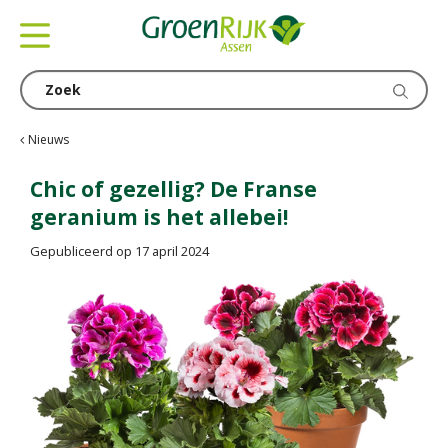
G
a
n
a
a
r
c
Nieuws
o
n
Chic of gezellig? De Franse
t
geranium is het allebei!
e
n
Gepubliceerd op
17 april 2024
t