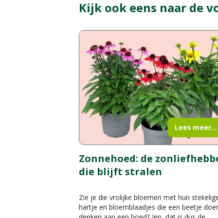
Kijk ook eens naar de v
Lees meer...
Zonnehoed: de zonliefhebb
die blijft stralen
Zie je die vrolijke bloemen met hun stekelig
hartje en bloemblaadjes die een beetje doe
denken aan een hoed? Jep, dat is dus de