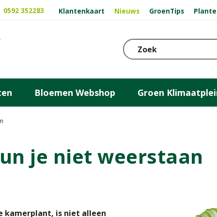
0592 352283
Klantenkaart
Nieuws
GroenTips
Plante
ten
Bloemen Webshop
Groen Klimaatplei
an
un je niet weerstaan
e kamerplant, is niet alleen