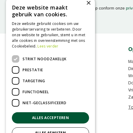
×
activiteiten!
Deze website maakt
We slaan uw gegevens op conform onze
priv
gebruik van cookies.
Deze website gebruikt cookies om uw
gebruikerservaring te verbeteren. Door
onze website te gebruiken, stemt u in met
alle cookies in overeenstemming met ons
Cookiebeleid.
Lees verder
Contact
O
STRIKT NOODZAKELIJK
GroenRijk Assen
M
Hoofdvaartsweg 104
Di
PRESTATIE
9406 XD Assen
W
TARGETING
Do
0592-352283
Vr
FUNCTIONEEL
info@assen.groenrijk.nl
Za
NIET-GECLASSIFICEERD
To
ALLES ACCEPTEREN
ALLES AFWIJZEN