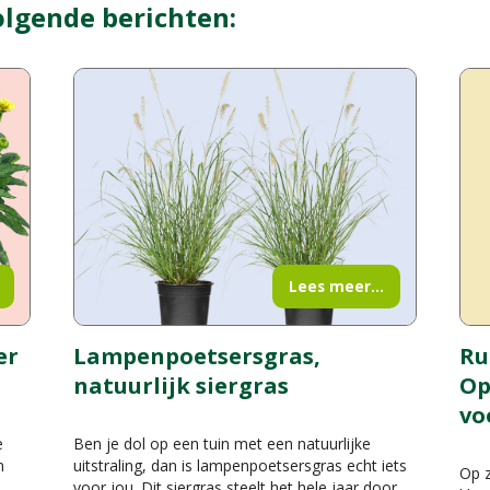
olgende berichten:
Lees meer...
er
Lampenpoetsersgras,
Ru
natuurlijk siergras
Op
vo
e
Ben je dol op een tuin met een natuurlijke
n
uitstraling, dan is lampenpoetsersgras echt iets
Op z
voor jou. Dit siergras steelt het hele jaar door