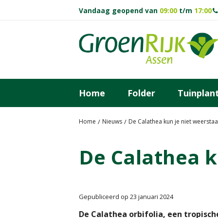
Ga
Vandaag geopend van
09:00
t/m
17:00
naar
content
Home
Folder
Tuinplan
Home
Nieuws
De Calathea kun je niet weersta
De Calathea k
Gepubliceerd op
23 januari 2024
De Calathea orbifolia, een tropisch