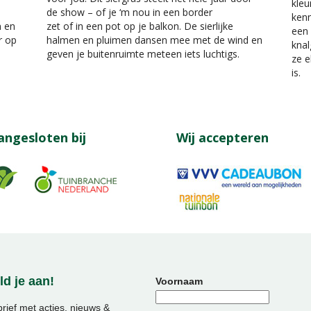
kleu
de show – of je ‘m nou in een border
kenn
n en
zet of in een pot op je balkon. De sierlijke
een 
r op
halmen en pluimen dansen mee met de wind en
knal
geven je buitenruimte meteen iets luchtigs.
ze e
is.
angesloten bij
Wij accepteren
d je aan!
Voornaam
ief met acties, nieuws &