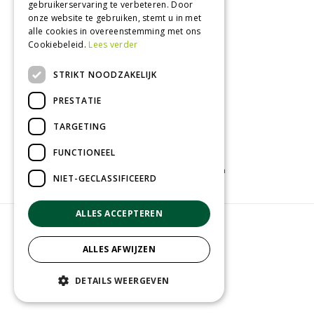
gebruikerservaring te verbeteren. Door
Vrijdag
09:00 - 18:00
onze website te gebruiken, stemt u in met
Zaterdag
09:00 - 17:00
alle cookies in overeenstemming met ons
Cookiebeleid.
Lees verder
Toon alle openingstijden
STRIKT NOODZAKELIJK
PRESTATIE
TARGETING
FUNCTIONEEL
Tuincentrum
Kamerplanten
Tuinplanten
NIET-GECLASSIFICEERD
ALLES ACCEPTEREN
© Groenrijk Assen
Green Solutions
ALLES AFWIJZEN
Tuincentrum Overzicht
Privacy policy
DETAILS WEERGEVEN