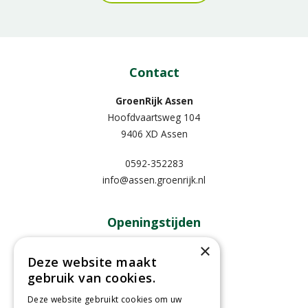
Contact
GroenRijk Assen
Hoofdvaartsweg 104
9406 XD Assen
0592-352283
info@assen.groenrijk.nl
Openingstijden
×
Maandag
09:00 - 18:00
Deze website maakt
Dinsdag
09:00 - 18:00
gebruik van cookies.
Woensdag
09:00 - 18:00
Donderdag
09:00 - 18:00
Deze website gebruikt cookies om uw