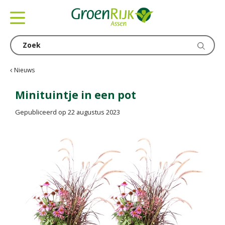
G
a
n
a
a
r
c
Nieuws
o
n
Minituintje in een pot
t
Gepubliceerd op
22 augustus 2023
e
n
t