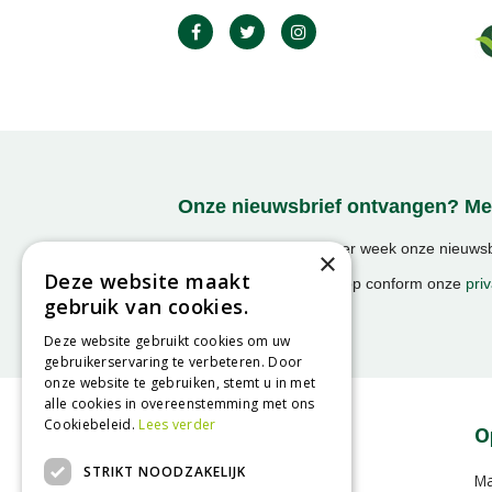
Onze nieuwsbrief ontvangen? Mel
Ontvang ongeveer 1x per week onze nieuwsbr
×
activiteiten!
Deze website maakt
We slaan uw gegevens op conform onze
priv
gebruik van cookies.
Deze website gebruikt cookies om uw
gebruikerservaring te verbeteren. Door
onze website te gebruiken, stemt u in met
alle cookies in overeenstemming met ons
Cookiebeleid.
Lees verder
Contact
O
STRIKT NOODZAKELIJK
GroenRijk Assen
M