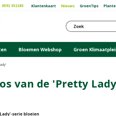
0592 352283
Klantenkaart
Nieuws
GroenTips
Plante
ten
Bloemen Webshop
Groen Klimaatplei
Lady'
s van de 'Pretty Lady
ady'-serie bloeien