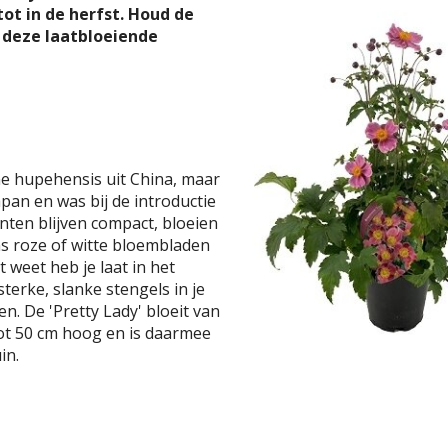
ot in de herfst. Houd de
 deze laatbloeiende
e hupehensis uit China, maar
Japan en was bij de introductie
anten blijven compact, bloeien
ns roze of witte bloembladen
 weet heb je laat in het
erke, slanke stengels in je
n. De 'Pretty Lady' bloeit van
tot 50 cm hoog en is daarmee
in.