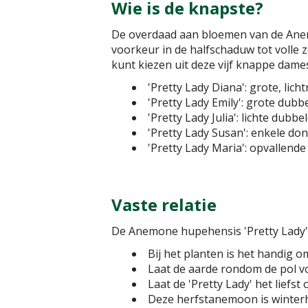
Wie is de knapste?
De overdaad aan bloemen van de Anemo
voorkeur in de halfschaduw tot volle z
kunt kiezen uit deze vijf knappe dame
'Pretty Lady Diana': grote, lic
'Pretty Lady Emily': grote dub
'Pretty Lady Julia': lichte dubb
'Pretty Lady Susan': enkele d
'Pretty Lady Maria': opvallend
Vaste relatie
De Anemone hupehensis 'Pretty Lady' is
Bij het planten is het handig o
Laat de aarde rondom de pol vo
Laat de 'Pretty Lady' het liefst
Deze herfstanemoon is winterha