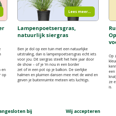
Lees meer...
er
Lampenpoetsersgras,
Ru
natuurlijk siergras
Op
vo
e
Ben je dol op een tuin met een natuurlijke
n
uitstraling, dan is lampenpoetsersgras echt iets
Op z
voor jou. Dit siergras steelt het hele jaar door
kleu
de show – of je ‘m nou in een border
kenn
n en
zet of in een pot op je balkon. De sierlijke
een 
r op
halmen en pluimen dansen mee met de wind en
knal
geven je buitenruimte meteen iets luchtigs.
ze e
is.
angesloten bij
Wij accepteren