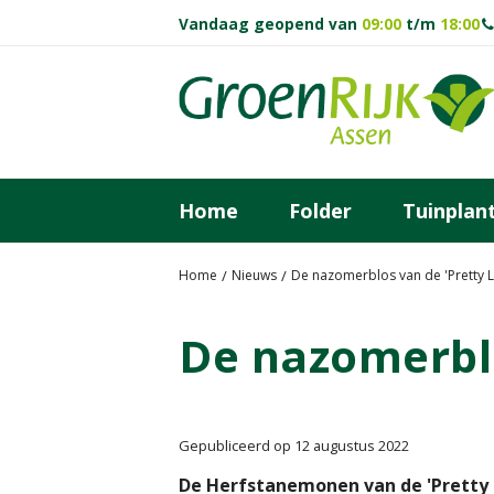
Ga
Vandaag geopend van
09:00
t/m
18:00
naar
content
Home
Folder
Tuinplan
Home
Nieuws
De nazomerblos van de 'Pretty 
De nazomerblo
Gepubliceerd op
12 augustus 2022
De Herfstanemonen van de 'Pretty L