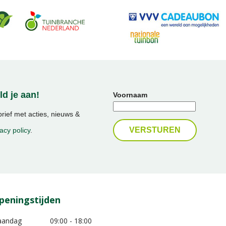
d je aan!
Voornaam
ief met acties, nieuws &
acy policy
.
peningstijden
aandag
09:00 - 18:00