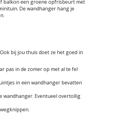
of balkon een groene opfrisbeurt met
 minituin. De wandhanger hang je
n.
Ook bij jou thuis doet ze het goed in
r pas in de zomer op met al te fel
tuintjes in een wandhanger bevatten
de wandhanger. Eventueel overtollig
l wegknippen.