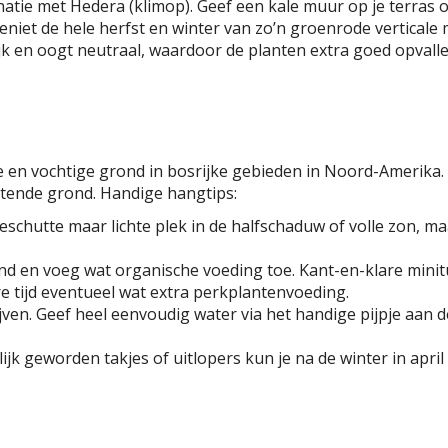
atie met Hedera (klimop). Geef een kale muur op je terras 
iet de hele herfst en winter van zo’n groenrode verticale
k en oogt neutraal, waardoor de planten extra goed opvalle
re en vochtige grond in bosrijke gebieden in Noord-Amerika. 
atende grond. Handige hangtips:
hutte maar lichte plek in de halfschaduw of volle zon, maa
ond en voeg wat organische voeding toe. Kant-en-klare mini
re tijd eventueel wat extra perkplantenvoeding.
ven. Geef heel eenvoudig water via het handige pijpje aan 
lijk geworden takjes of uitlopers kun je na de winter in apri