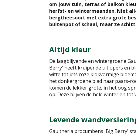
om jouw tuin, terras of balkon kleu
herfst- en wintermaanden. Niet al
bergtheesoort met extra grote bes
buitenpot of schaal, maar ze schit
Altijd kleur
De laagblijvende en wintergroene Ga
Berry' heeft kruipende uitlopers en blo
witte tot iets roze klokvormige bloeme
het donkergroene blad naar paars-ro
komen de lekker grote, in het oog sp
op. Deze blijven de hele winter en tot
Levende wandversierin
Gaultheria procumbens 'Big Berry' staa