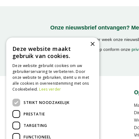
Onze nieuwsbrief ontvangen? Mel
Ontvang ongeveer 1x per week onze nieuwsbr
×
activiteiten!
Deze website maakt
We slaan uw gegevens op conform onze
priv
gebruik van cookies.
Deze website gebruikt cookies om uw
gebruikerservaring te verbeteren. Door
onze website te gebruiken, stemt u in met
alle cookies in overeenstemming met ons
Cookiebeleid.
Lees verder
Contact
O
STRIKT NOODZAKELIJK
GroenRijk Assen
M
Hoofdvaartsweg 104
Di
PRESTATIE
9406 XD Assen
W
TARGETING
Do
0592-352283
Vr
FUNCTIONEEL