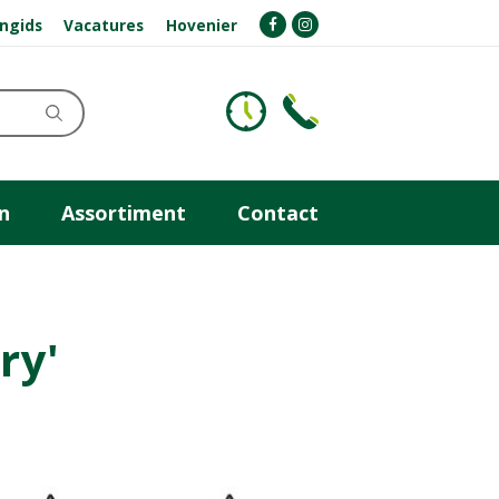
ngids
Vacatures
Hovenier
n
Assortiment
Contact
ry'