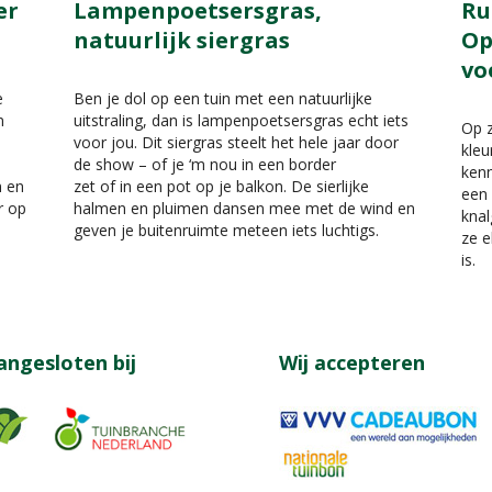
er
Lampenpoetsersgras,
Ru
natuurlijk siergras
Op
vo
e
Ben je dol op een tuin met een natuurlijke
n
uitstraling, dan is lampenpoetsersgras echt iets
Op z
voor jou. Dit siergras steelt het hele jaar door
kleu
de show – of je ‘m nou in een border
kenn
n en
zet of in een pot op je balkon. De sierlijke
een 
r op
halmen en pluimen dansen mee met de wind en
knal
geven je buitenruimte meteen iets luchtigs.
ze e
is.
angesloten bij
Wij accepteren