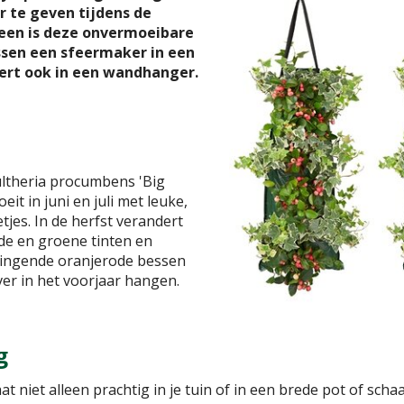
r te geven tijdens de
leen is deze onvermoeibare
sen een sfeermaker in een
tert ook in een wandhanger.
ultheria procumbens 'Big
eit in juni en juli met leuke,
tjes. In de herfst verandert
de en groene tinten en
ringende oranjerode bessen
 ver in het voorjaar hangen.
g
t niet alleen prachtig in je tuin of in een brede pot of scha