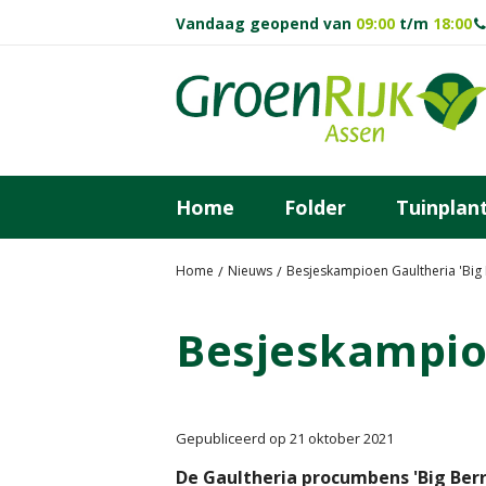
Ga
Vandaag geopend van
09:00
t/m
18:00
naar
content
Home
Folder
Tuinplan
Home
Nieuws
Besjeskampioen Gaultheria 'Big 
Besjeskampioe
Gepubliceerd op
21 oktober 2021
De Gaultheria procumbens 'Big Berr