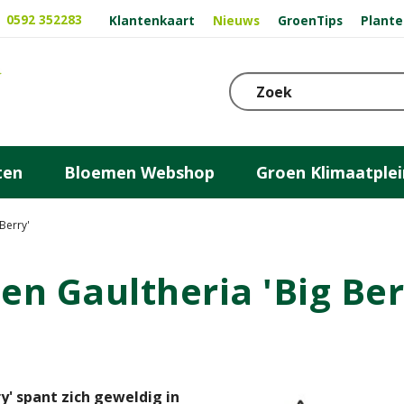
0592 352283
Klantenkaart
Nieuws
GroenTips
Plante
ten
Bloemen Webshop
Groen Klimaatplei
Berry'
n Gaultheria 'Big Ber
y' spant zich geweldig in