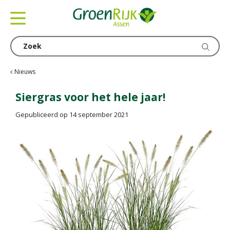
G
a
n
a
a
r
c
Nieuws
o
n
Siergras voor het hele jaar!
t
Gepubliceerd op
14 september 2021
e
n
t