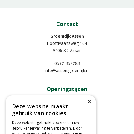
Contact
GroenRijk Assen
Hoofdvaartsweg 104
9406 XD Assen
0592-352283
info@assen.groenrijk.nl
Openingstijden
×
Maandag
09:00 - 18:00
Deze website maakt
Dinsdag
09:00 - 18:00
gebruik van cookies.
Woensdag
09:00 - 18:00
Donderdag
09:00 - 18:00
Deze website gebruikt cookies om uw
gebruikerservaring te verbeteren. Door
Vrijdag
09:00 - 18:00
onze website te gebruiken, stemt u in met