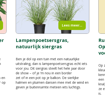
Lees meer...
er
Lampenpoetsersgras,
Ru
natuurlijk siergras
Op
vo
e
Ben je dol op een tuin met een natuurlijke
n
uitstraling, dan is lampenpoetsersgras echt iets
Op z
voor jou. Dit siergras steelt het hele jaar door
kleu
de show – of je ‘m nou in een border
kenn
n en
zet of in een pot op je balkon. De sierlijke
een 
r op
halmen en pluimen dansen mee met de wind en
knal
geven je buitenruimte meteen iets luchtigs.
ze e
is.