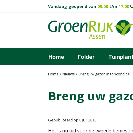
Ga
Vandaag geopend van
09:00
t/m
17:00
naar
content
Home
Folder
Tuinplan
Home
Nieuws
Breng uw gazon in topconditie!
Breng uw gazo
Gepubliceerd op
8 juli 2013
Het is nu tijd voor de tweede bemestin