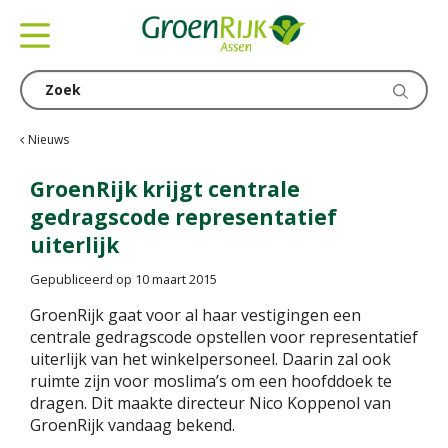
G
a
n
a
a
r
c
Nieuws
o
n
GroenRijk krijgt centrale
t
gedragscode representatief
e
uiterlijk
n
t
Gepubliceerd op
10 maart 2015
GroenRijk gaat voor al haar vestigingen een
centrale gedragscode opstellen voor representatief
uiterlijk van het winkelpersoneel. Daarin zal ook
ruimte zijn voor moslima’s om een hoofddoek te
dragen. Dit maakte directeur Nico Koppenol van
GroenRijk vandaag bekend.