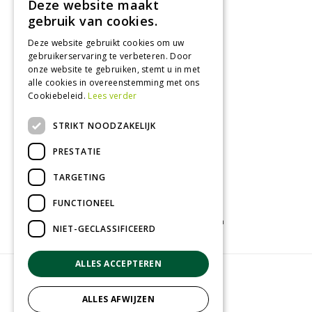
Deze website maakt
Dinsdag
09:00 - 18:00
gebruik van cookies.
Woensdag
09:00 - 18:00
Donderdag
09:00 - 18:00
Deze website gebruikt cookies om uw
gebruikerservaring te verbeteren. Door
Vrijdag
09:00 - 18:00
onze website te gebruiken, stemt u in met
Zaterdag
09:00 - 17:00
alle cookies in overeenstemming met ons
Cookiebeleid.
Lees verder
Toon alle openingstijden
STRIKT NOODZAKELIJK
PRESTATIE
TARGETING
FUNCTIONEEL
Tuincentrum
Kamerplanten
Tuinplanten
NIET-GECLASSIFICEERD
ALLES ACCEPTEREN
© Groenrijk Assen
Green Solutions
ALLES AFWIJZEN
Tuincentrum Overzicht