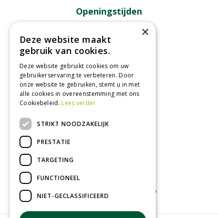
Openingstijden
×
Maandag
09:00 - 18:00
Deze website maakt
Dinsdag
09:00 - 18:00
gebruik van cookies.
Woensdag
09:00 - 18:00
Donderdag
09:00 - 18:00
Deze website gebruikt cookies om uw
gebruikerservaring te verbeteren. Door
Vrijdag
09:00 - 18:00
onze website te gebruiken, stemt u in met
Zaterdag
09:00 - 17:00
alle cookies in overeenstemming met ons
Cookiebeleid.
Lees verder
Toon alle openingstijden
STRIKT NOODZAKELIJK
PRESTATIE
TARGETING
FUNCTIONEEL
Tuincentrum
Kamerplanten
Tuinplanten
NIET-GECLASSIFICEERD