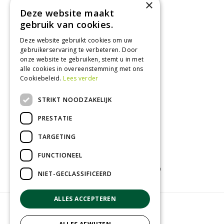
×
Maandag
09:00 - 18:00
Deze website maakt
Dinsdag
09:00 - 18:00
gebruik van cookies.
Woensdag
09:00 - 18:00
Deze website gebruikt cookies om uw
Donderdag
09:00 - 18:00
gebruikerservaring te verbeteren. Door
Vrijdag
09:00 - 18:00
onze website te gebruiken, stemt u in met
Zaterdag
09:00 - 17:00
alle cookies in overeenstemming met ons
Cookiebeleid.
Lees verder
Toon alle openingstijden
STRIKT NOODZAKELIJK
PRESTATIE
TARGETING
FUNCTIONEEL
Tuincentrum
Kamerplanten
Tuinplanten
NIET-GECLASSIFICEERD
ALLES ACCEPTEREN
© Groenrijk Assen
Green Solutions