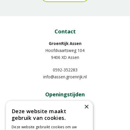
Contact
GroenRijk Assen
Hoofdvaartsweg 104
9406 XD Assen
0592-352283
info@assen.groenrijk.nl
Openingstijden
×
Maandag
09:00 - 18:00
Deze website maakt
Dinsdag
09:00 - 18:00
gebruik van cookies.
Woensdag
09:00 - 18:00
Deze website gebruikt cookies om uw
Donderdag
09:00 - 18:00