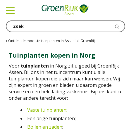
G
a
n
a
a
r
c
Ontdek de mooiste tuinplanten in Assen bij GroenRijk
o
n
Tuinplanten kopen in Norg
t
Voor
tuinplanten
in Norg zit u goed bij GroenRijk
e
Assen. Bij ons in het tuincentrum kunt u alle
n
tuinplanten kopen die u zich maar kan wensen. Wij
t
zijn expert in groen en bieden u daarom goede
service en een hele lading vakkennis. Bij ons kunt u
onder andere terecht voor:
Vaste tuinplanten;
Eenjarige tuinplanten;
Bollen en zaden
;