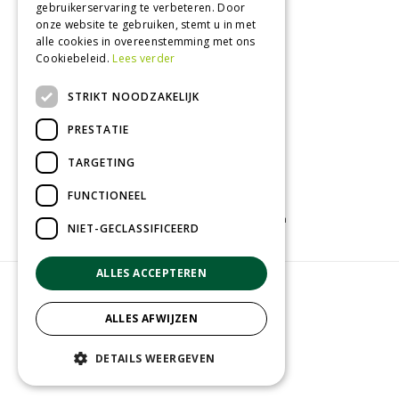
gebruikerservaring te verbeteren. Door
Vrijdag
09:00 - 18:00
onze website te gebruiken, stemt u in met
Zaterdag
09:00 - 17:00
alle cookies in overeenstemming met ons
Cookiebeleid.
Lees verder
Toon alle openingstijden
STRIKT NOODZAKELIJK
PRESTATIE
TARGETING
FUNCTIONEEL
Tuincentrum
Kamerplanten
Tuinplanten
NIET-GECLASSIFICEERD
ALLES ACCEPTEREN
© Groenrijk Assen
Green Solutions
ALLES AFWIJZEN
Tuincentrum Overzicht
Privacy policy
DETAILS WEERGEVEN