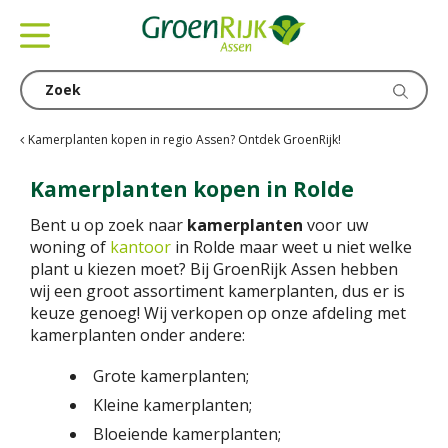
G
a
n
a
a
r
c
Kamerplanten kopen in regio Assen? Ontdek GroenRijk!
o
n
Kamerplanten kopen in Rolde
t
Bent u op zoek naar
kamerplanten
voor uw
e
woning of
kantoor
in Rolde maar weet u niet welke
n
plant u kiezen moet? Bij GroenRijk Assen hebben
t
wij een groot assortiment kamerplanten, dus er is
keuze genoeg! Wij verkopen op onze afdeling met
kamerplanten onder andere:
Grote kamerplanten;
Kleine kamerplanten;
Bloeiende kamerplanten;