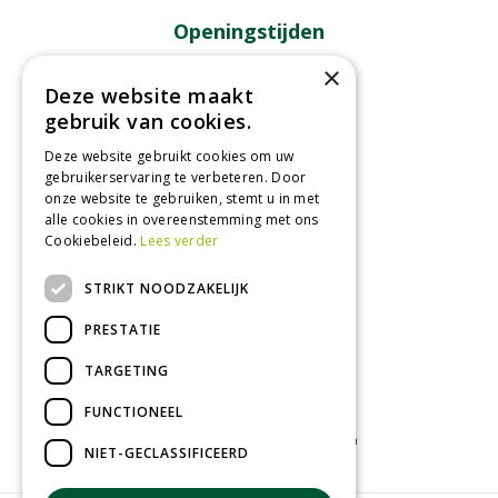
Openingstijden
×
Maandag
09:00 - 18:00
Deze website maakt
Dinsdag
09:00 - 18:00
gebruik van cookies.
Woensdag
09:00 - 18:00
Donderdag
09:00 - 18:00
Deze website gebruikt cookies om uw
gebruikerservaring te verbeteren. Door
Vrijdag
09:00 - 18:00
onze website te gebruiken, stemt u in met
Zaterdag
09:00 - 17:00
alle cookies in overeenstemming met ons
Cookiebeleid.
Lees verder
Toon alle openingstijden
STRIKT NOODZAKELIJK
PRESTATIE
TARGETING
FUNCTIONEEL
Tuincentrum
Kamerplanten
Tuinplanten
NIET-GECLASSIFICEERD