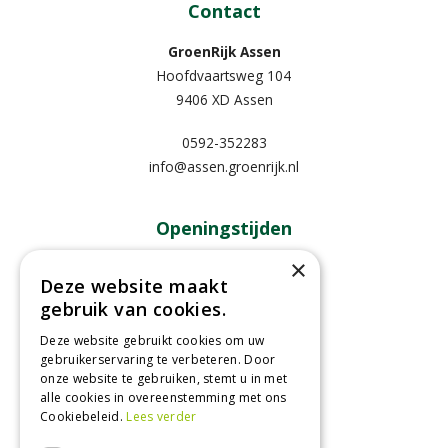
Contact
GroenRijk Assen
Hoofdvaartsweg 104
9406 XD Assen
0592-352283
info@assen.groenrijk.nl
Openingstijden
×
Maandag
09:00 - 18:00
Deze website maakt
Dinsdag
09:00 - 18:00
gebruik van cookies.
Woensdag
09:00 - 18:00
Donderdag
09:00 - 18:00
Deze website gebruikt cookies om uw
gebruikerservaring te verbeteren. Door
Vrijdag
09:00 - 18:00
onze website te gebruiken, stemt u in met
Zaterdag
09:00 - 17:00
alle cookies in overeenstemming met ons
Cookiebeleid.
Lees verder
Toon alle openingstijden