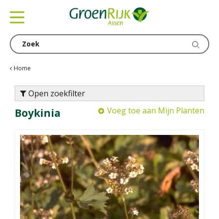
G
a
n
a
a
r
c
Home
o
n
Open zoekfilter
t
Voeg toe aan Mijn Planten
Boykinia
e
n
t