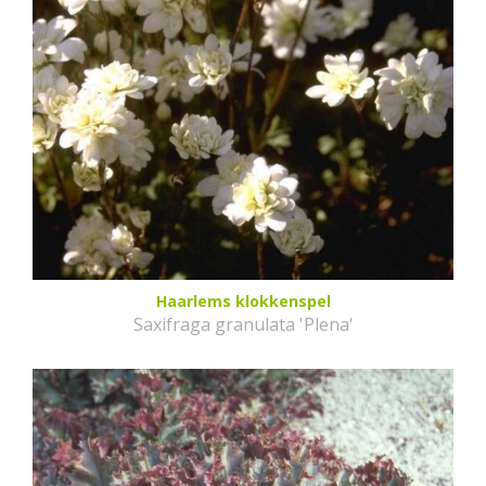
Haarlems klokkenspel
Saxifraga granulata 'Plena'