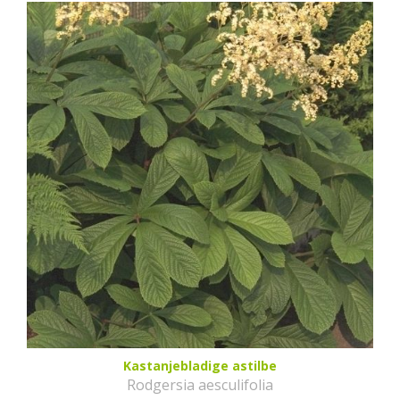
Kastanjebladige astilbe
Rodgersia aesculifolia